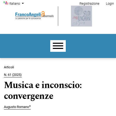
Menu di amministrazione
Salta al menu principale di navigazione
Salta al contenuto principale
Salta al piè di pagina del sito
Cambia la lingua. La lingua corrente è:
Italiano
Registrazione
Login
Menu principale
Articoli
N. 61 (2025)
Musica e inconscio:
convergenze
▸
Augusto Romano