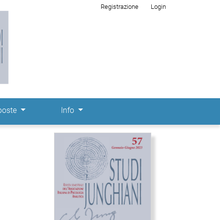
Registrazione
Login
poste
Info
Immagine di copertina