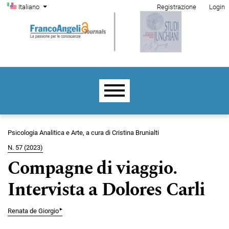
Menu di amministrazione
Salta al menu principale di navigazione
Salta al contenuto principale
Salta al piè di pagina del sito
Cambia la lingua. La lingua corrente è:
Italiano
Registrazione
Login
Menu principale
Psicologia Analitica e Arte, a cura di Cristina Brunialti
N. 57 (2023)
Compagne di viaggio.
Intervista a Dolores Carli
▸
Renata de Giorgio