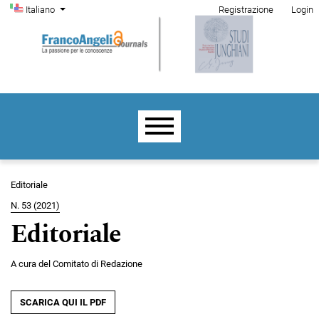
Menu di amministrazione
Salta al menu principale di navigazione
Salta al contenuto principale
Salta al piè di pagina del sito
Cambia la lingua. La lingua corrente è:
Italiano
Registrazione
Login
Menu principale
Editoriale
N. 53 (2021)
Editoriale
A cura del Comitato di Redazione
SCARICA QUI IL PDF