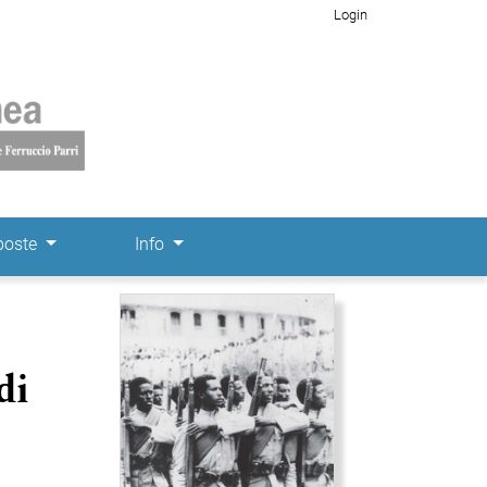
Login
poste
Info
Immagine di copertina
di