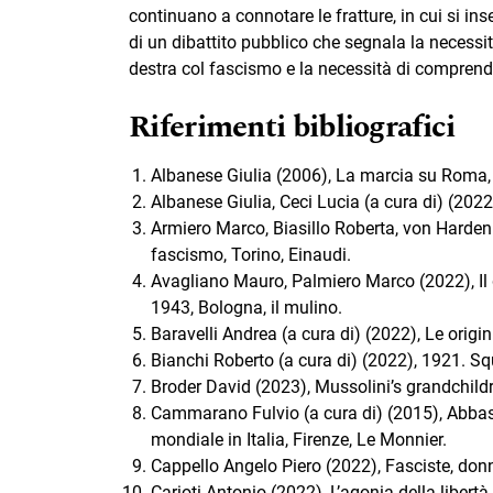
continuano a connotare le fratture, in cui si i
di un dibattito pubblico che segnala la necessità
destra col fascismo e la necessità di compren
Riferimenti bibliografici
Albanese Giulia (2006), La marcia su Roma,
Albanese Giulia, Ceci Lucia (a cura di) (2022
Armiero Marco, Biasillo Roberta, von Harden
fascismo, Torino, Einaudi.
Avagliano Mauro, Palmiero Marco (2022), Il d
1943, Bologna, il mulino.
Baravelli Andrea (a cura di) (2022), Le ori
Bianchi Roberto (a cura di) (2022), 1921. Sq
Broder David (2023), Mussolini’s grandchild
Cammarano Fulvio (a cura di) (2015), Abbasso 
mondiale in Italia, Firenze, Le Monnier.
Cappello Angelo Piero (2022), Fasciste, don
Carioti Antonio (2022), L’agonia della libertà