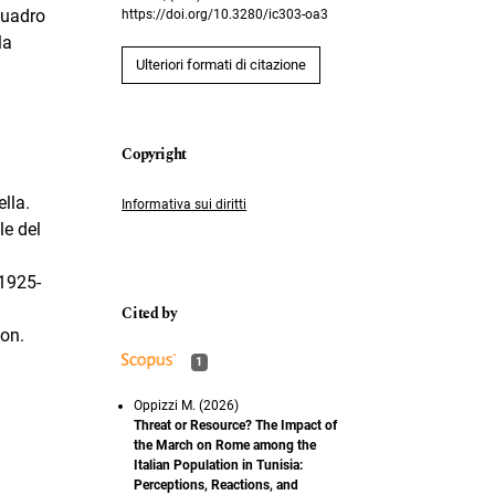
quadro
https://doi.org/10.3280/ic303-oa3
la
Ulteriori formati di citazione
lla.
Informativa sui diritti
le del
 1925-
gon.
1
Oppizzi M. (2026)
Threat or Resource? The Impact of
the March on Rome among the
Italian Population in Tunisia:
Perceptions, Reactions, and