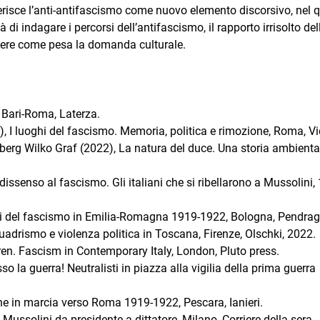
nserisce l’anti-antifascismo come nuovo elemento discorsivo, nel 
 di indagare i percorsi dell’antifascismo, il rapporto irrisolto del
dere come pesa la domanda culturale.
 Bari-Roma, Laterza.
), I luoghi del fascismo. Memoria, politica e rimozione, Roma, Vie
berg Wilko Graf (2022), La natura del duce. Una storia ambienta
issenso al fascismo. Gli italiani che si ribellarono a Mussolini,
gini del fascismo in Emilia-Romagna 1919-1922, Bologna, Pendra
uadrismo e violenza politica in Toscana, Firenze, Olschki, 2022.
ren. Fascism in Contemporary Italy, London, Pluto press.
la guerra! Neutralisti in piazza alla vigilia della prima guerra
ne in marcia verso Roma 1919-1922, Pescara, Ianieri.
. Mussolini da presidente a dittatore, Milano, Corriere della sera.