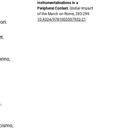
Instrumentalisations in a
Peripheral Context.
Global Impact
of the March on Rome,
283-299.
10.4324/9781003507932-21
ori.
r,
rino,
,
scismo,