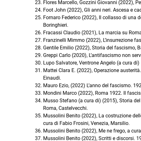
Flores Marcello, Gozzini Giovanni (2022), Per
Foot John (2022), Gli anni neri. Ascesa e ca
Fornaro Federico (2022), Il collasso di una 
Boringhieri.
Fracassi Claudio (2021), La marcia su Roma. 1
Franzinelli Mimmo (2022), L’insurrezione fa
Gentile Emilio (2022), Storia del fascismo, 
Greppi Carlo (2020), L’antifascismo non serv
Lupo Salvatore, Ventrone Angelo (a cura di) (
Mattei Clara E. (2022), Operazione austerità
Einaudi.
Mauro Ezio, (2022) L’anno del fascismo. 192
Mondini Marco (2022), Roma 1922. Il fascismo
Musso Stefano (a cura di) (2015), Storia del l
Roma, Castelvecchi.
Mussolini Benito (2022), La costruzione dell
cura di Fabio Frosini, Venezia, Marsilio.
Mussolini Benito (2022), Me ne frego, a cura
Mussolini Benito (2022), Scritti e discorsi. 1