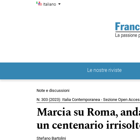
Menu di amministrazio
Salta al menu principale di navigazione
Salta al contenuto principale
Salta al piè di pagina del sito
Cambia la lingua. La lingua corrente è:
Italiano
Le nostre riviste
Menu principale
Note e discussioni
N. 303 (2023): Italia Contemporanea - Sezione Open Access
Marcia su Roma, andat
un centenario irrisolt
Stefano Bartolini