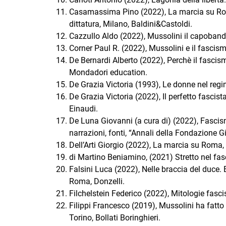
Casamassima Pino (2022), La marcia su Roma
dittatura, Milano, Baldini&Castoldi.
Cazzullo Aldo (2022), Mussolini il capoban
Corner Paul R. (2022), Mussolini e il fascis
De Bernardi Alberto (2022), Perchè il fascis
Mondadori education.
De Grazia Victoria (1993), Le donne nel regi
De Grazia Victoria (2022), Il perfetto fascista
Einaudi.
De Luna Giovanni (a cura di) (2022), Fascism
narrazioni, fonti, “Annali della Fondazione Gi
Dell’Arti Giorgio (2022), La marcia su Roma,
di Martino Beniamino, (2021) Stretto nel fas
Falsini Luca (2022), Nelle braccia del duce. 
Roma, Donzelli.
Filchelstein Federico (2022), Mitologie fascis
Filippi Francesco (2019), Mussolini ha fatto
Torino, Bollati Boringhieri.