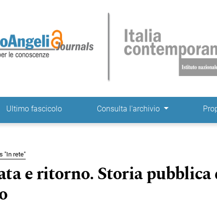
ne
Ultimo fascicolo
Consulta l'archivio
Pro
 "In rete"
a e ritorno. Storia pubblica 
o