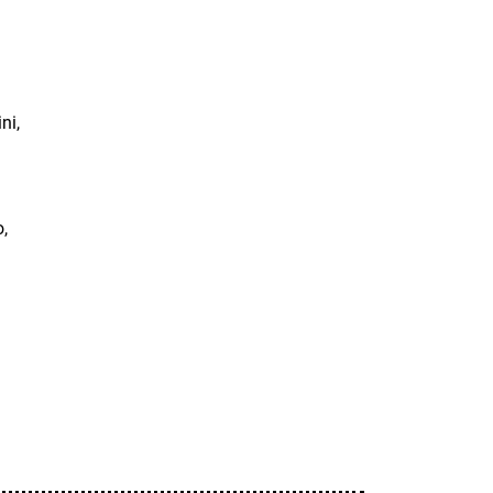
ni,
o,