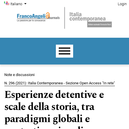
Menu di amministrazione
Salta al menu principale di navigazione
Salta al contenuto principale
Salta al piè di pagina del sito
Cambia la lingua. La lingua corrente è:
Italiano
Login
Menu principale
Note e discussioni
N. 296 (2021): Italia Contemporanea - Sezione Open Access "In rete"
Esperienze detentive e
scale della storia, tra
paradigmi globali e