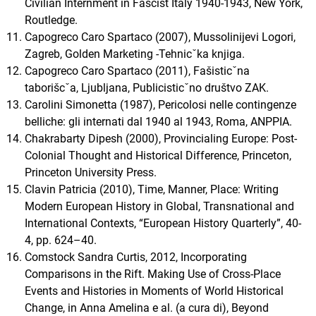
Civilian Internment in Fascist Italy 1940-1943, New York,
Routledge.
Capogreco Caro Spartaco (2007), Mussolinijevi Logori,
Zagreb, Golden Marketing -Tehnicˇka knjiga.
Capogreco Caro Spartaco (2011), Fašisticˇna
taborišcˇa, Ljubljana, Publicisticˇno društvo ZAK.
Carolini Simonetta (1987), Pericolosi nelle contingenze
belliche: gli internati dal 1940 al 1943, Roma, ANPPIA.
Chakrabarty Dipesh (2000), Provincialing Europe: Post-
Colonial Thought and Historical Difference, Princeton,
Princeton University Press.
Clavin Patricia (2010), Time, Manner, Place: Writing
Modern European History in Global, Transnational and
International Contexts, “European History Quarterly”, 40-
4, pp. 624–40.
Comstock Sandra Curtis, 2012, Incorporating
Comparisons in the Rift. Making Use of Cross-Place
Events and Histories in Moments of World Historical
Change, in Anna Amelina e al. (a cura di), Beyond