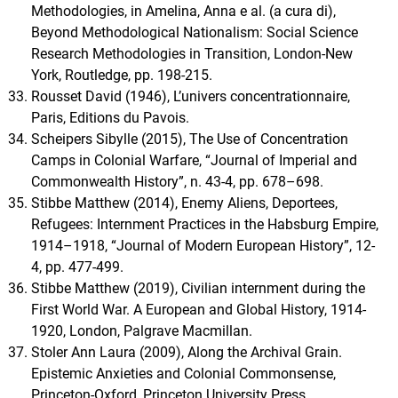
Methodologies, in Amelina, Anna e al. (a cura di),
Beyond Methodological Nationalism: Social Science
Research Methodologies in Transition, London-New
York, Routledge, pp. 198-215.
Rousset David (1946), L’univers concentrationnaire,
Paris, Editions du Pavois.
Scheipers Sibylle (2015), The Use of Concentration
Camps in Colonial Warfare, “Journal of Imperial and
Commonwealth History”, n. 43-4, pp. 678–698.
Stibbe Matthew (2014), Enemy Aliens, Deportees,
Refugees: Internment Practices in the Habsburg Empire,
1914–1918, “Journal of Modern European History”, 12-
4, pp. 477-499.
Stibbe Matthew (2019), Civilian internment during the
First World War. A European and Global History, 1914-
1920, London, Palgrave Macmillan.
Stoler Ann Laura (2009), Along the Archival Grain.
Epistemic Anxieties and Colonial Commonsense,
Princeton-Oxford, Princeton University Press.