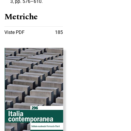
3, pp. 576–610.
Metriche
Viste PDF
185
Immagine di copertina