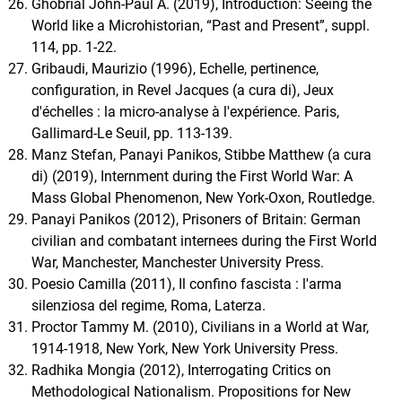
Ghobrial John-Paul A. (2019), Introduction: Seeing the
World like a Microhistorian, “Past and Present”, suppl.
114, pp. 1-22.
Gribaudi, Maurizio (1996), Echelle, pertinence,
configuration, in Revel Jacques (a cura di), Jeux
d'échelles : la micro-analyse à l'expérience. Paris,
Gallimard-Le Seuil, pp. 113-139.
Manz Stefan, Panayi Panikos, Stibbe Matthew (a cura
di) (2019), Internment during the First World War: A
Mass Global Phenomenon, New York-Oxon, Routledge.
Panayi Panikos (2012), Prisoners of Britain: German
civilian and combatant internees during the First World
War, Manchester, Manchester University Press.
Poesio Camilla (2011), Il confino fascista : l'arma
silenziosa del regime, Roma, Laterza.
Proctor Tammy M. (2010), Civilians in a World at War,
1914-1918, New York, New York University Press.
Radhika Mongia (2012), Interrogating Critics on
Methodological Nationalism. Propositions for New