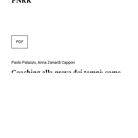
PNRR
PDF
Paolo Palazzo, Anna Zanardi Cappon
Coaching alla prova dei tempi: come
svolgere al meglio una professione in
crescita
PDF