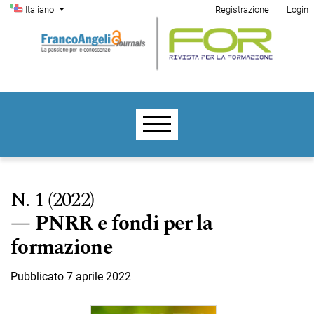
Menu di amministrazione
Salta al menu principale di navigazione
Salta al contenuto principale
Salta al piè di pagina del sito
Cambia la lingua. La lingua corrente è:
Italiano
Registrazione
Login
Menu principale
N. 1 (2022)
PNRR e fondi per la
formazione
Pubblicato 7 aprile 2022