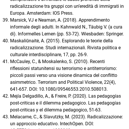
radicalizzazione tra gruppi con un’eredità di immigrati in
Europa. Amsterdam: IOS Press.
Marsick, VJ e Neaman, A. (2018). Apprendimento
informale degli adulti. In Kahnwald N., Täubig V. (a cura
di). Informelles Lernen (pp. 53-72). Wiesbaden: Springer.
Maskaliūnaitė, A. (2015). Esplorando le teorie della
radicalizzazione. Studi internazionali. Rivista politica e
culturale interdisciplinare, 17, pp. 26-9.
McCauley, C., & Moskalenko, S. (2010). Recenti
riflessioni statunitensi su terrorismo e antiterrorismo:
piccoli passi verso una visione dinamica del conflitto
asimmetrico. Terrorism and Political Violence, 22(4),
641-657. DOI: 10.1080/09546553.2010.508013.
Mejía Delgadillo, A., & Freire, P. (2020). Las pedagogías
post-criticas e il dilemma pedagogico. Las pedagogías
post-criticas y el dilemma pedagogico, 51-63.
Melacarne, C., & Slavutzky, M. (2023). Radicalizzazione:
un approccio educativo. IntechOpen. DOI: