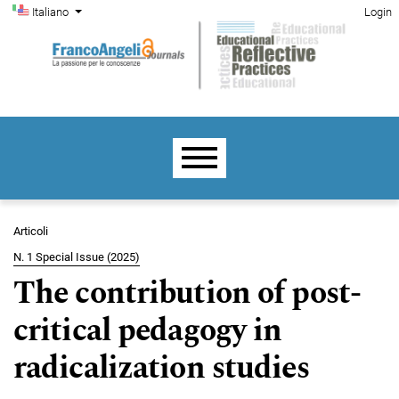
Menu di amministrazione
Salta al menu principale di navigazione
Salta al contenuto principale
Salta al piè di pagina del sito
Cambia la lingua. La lingua corrente è:
Italiano
Login
Menu principale
Articoli
N. 1 Special Issue (2025)
The contribution of post-
critical pedagogy in
radicalization studies