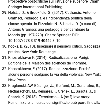
Prospettive post-critiche sull’istruzione superiore. Cham:
Springer International Publishing.
Holst, J.D., & Brookfield, S. (2017). Catharsis: Antonio
Gramsci, Pedagogia, e l'indipendenza politica della
classe operaia. In Pizzolato N., & Holst J.D. (a cura di).
Antonio Gramsci: una pedagogia per cambiare la
Mondo (pp. 197-220). Cham: Springer. DOI:
10.1007/978-3-319-40449-3_10.
hooks, B. (2010). Insegnare il pensiero critico. Saggezza
pratica. New York: Routledge.
Khosrokhavar F. (2014). Radicalizzazione. Parigi:
Éditions de la Maison des sciences de l’homme.
Khosrokhavar, F. (2017). Radicalizzazione. Perché
alcune persone scelgono la via della violenza. New York:
New Press.
Kruglanski, AW, Bélanger, JJ, Gelfand, M., Gunaratna, R.,
Hettiarachchi, M., Reinares, F., Orehek, E., Sasota, J., &
Sharvit, K. (2013). Terrorismo ‒ A (self) love story:
Reindirizzare la ricerca del significato può porre fine alla