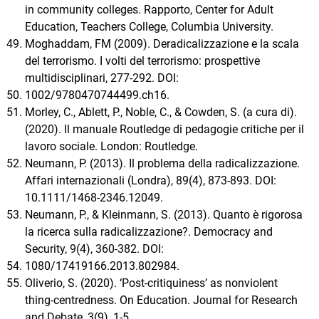
in community colleges. Rapporto, Center for Adult
Education, Teachers College, Columbia University.
Moghaddam, FM (2009). Deradicalizzazione e la scala
del terrorismo. I volti del terrorismo: prospettive
multidisciplinari, 277-292. DOI:
1002/9780470744499.ch16.
Morley, C., Ablett, P., Noble, C., & Cowden, S. (a cura di).
(2020). Il manuale Routledge di pedagogie critiche per il
lavoro sociale. London: Routledge.
Neumann, P. (2013). Il problema della radicalizzazione.
Affari internazionali (Londra), 89(4), 873-893. DOI:
10.1111/1468-2346.12049.
Neumann, P., & Kleinmann, S. (2013). Quanto è rigorosa
la ricerca sulla radicalizzazione?. Democracy and
Security, 9(4), 360-382. DOI:
1080/17419166.2013.802984.
Oliverio, S. (2020). ‘Post-critiquiness’ as nonviolent
thing-centredness. On Education. Journal for Research
and Debate, 3(9), 1-5.