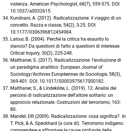
violenza. American Psychologist, 68(7), 559-575. DOI:
10.1037/a0032615.
Kundnani, A. (2012). Radicalizzazione: il viaggio di un
concetto. Razza e classe, 54(2), 3-25. DOI:
10.1177/0306396812454984.
Latour, B. (2004). Perché la critica ha esaurito lo
slancio? Da questioni di fatto a questioni di interesse.
Critical Inquiry, 30(2), 225-248.
Malthaner, S. (2017). Radicalizzazione: l’evoluzione di
un paradigma analitico. European Journal of
Sociology/Archives Européennes de Sociologie, 58(3),
369-401. DOI: 10.1017/S0003975617000182.
Malthaner, S., & Lindekilde, L. (2019). 12. Analisi dei
percorsi di radicalizzazione dell’attore solitario: un
approccio relazionale. Costruzioni del terrorismo, 163-
80.
Mandel, DR (2009). Radicalizzazione: cosa significa?. In
T. Pick, & A. Speckhard (a cura di). Terrorismo indigeno:
comprendere e affrontare le cause profonde della