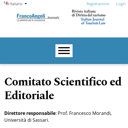
Menu di amministrazione
Salta al menu principale di navigazione
Salta al contenuto principale
Salta al piè di pagina del sito
Cambia la lingua. La lingua corrente è:
Italiano
Registrazione
Login
Menu principale
Comitato Scientifico ed
Editoriale
Direttore responsabile
: Prof. Francesco Morandi,
Università di Sassari.