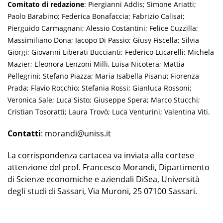
Comitato di redazione
: Piergianni Addis; Simone Ariatti;
Paolo Barabino; Federica Bonafaccia; Fabrizio Calisai;
Pierguido Carmagnani; Alessio Costantini; Felice Cuzzilla;
Massimiliano Dona; Iacopo Di Passio; Giusy Fiscella; Silvia
Giorgi; Giovanni Liberati Buccianti; Federico Lucarelli; Michela
Mazier; Eleonora Lenzoni Milli, Luisa Nicotera; Mattia
Pellegrini; Stefano Piazza; Maria Isabella Pisanu; Fiorenza
Prada; Flavio Rocchio; Stefania Rossi; Gianluca Rossoni;
Veronica Sale; Luca Sisto; Giuseppe Spera; Marco Stucchi;
Cristian Tosoratti; Laura Trovò; Luca Venturini; Valentina Viti.
Contatti
: morandi@uniss.it
La corrispondenza cartacea va inviata alla cortese
attenzione del prof. Francesco Morandi, Dipartimento
di Scienze economiche e aziendali DiSea, Università
degli studi di Sassari, Via Muroni, 25 07100 Sassari.