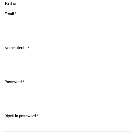
Entra
Email
*
Obbligatorio
Nome utente
*
Obbligatorio
Password
*
Obbligatorio
Ripeti la password
*
Obbligatorio