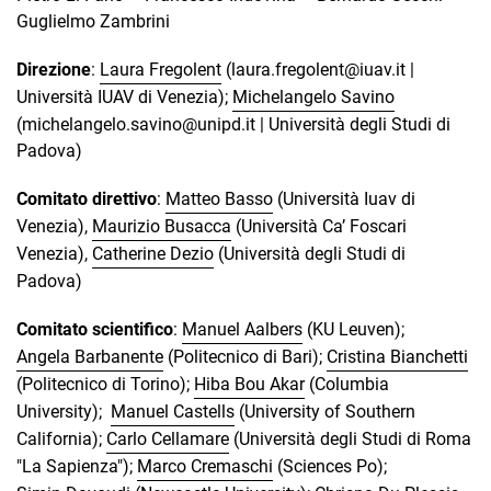
Guglielmo Zambrini
Direzione
:
Laura Fregolent
(laura.fregolent@iuav.it |
Università IUAV di Venezia);
Michelangelo Savino
(michelangelo.savino@unipd.it | Università degli Studi di
Padova)
Comitato direttivo
:
Matteo Basso
(Università Iuav di
Venezia),
Maurizio Busacca
(Università Ca’ Foscari
Venezia),
Catherine Dezio
(Università degli Studi di
Padova)
Comitato scientifico
:
Manuel Aalbers
(KU Leuven);
Angela Barbanente
(Politecnico di Bari);
Cristina Bianchetti
(Politecnico di Torino);
Hiba Bou Akar
(Columbia
University);
Manuel Castells
(University of Southern
California);
Carlo Cellamare
(Università degli Studi di Roma
"La Sapienza");
Marco Cremaschi
(Sciences Po);