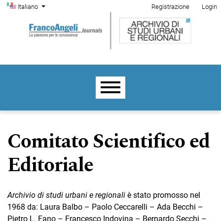
Menu di amministrazione
Salta al menu principale di navigazione
Salta al contenuto principale
Salta al piè di pagina del sito
Cambia la lingua. La lingua corrente è:
Italiano
Registrazione
Login
Menu principale
Comitato Scientifico ed
Editoriale
A
r
chivio di studi urbani e regionali
è stato promosso nel
1968 da: Laura Balbo – Paolo Ceccarelli – Ada Becchi –
Pietro L. Fano – Francesco Indovina – Bernardo Secchi –