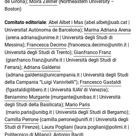
de Girona);
Moira Zellner
(Northeastern University –
Boston)
Comitato editoriale
:
Abel Albet i Mas
(abel.albet@uab.cat |
Universitat Autònoma de Barcelona);
Marina Adriana Arena
(arena.adriana@unime.it | Università degli Studi di
Messina);
Francesca Decimo
(francesca.decimo@unitn.it |
Università degli Studi di Trento);
Gianfranco Franz
(gianfranco.franz@unife.it | Università degli Studi di
Ferrara);
Adriana Galderisi
(adriana.galderisi@unicampania.it | Università degli Studi
della Campania “Luigi Vanivitelli”);
Francesco Gastaldi
(fgastaldi@libero.it | Università IUAV di Venezia);
Beniamino Murgante
(murgante@unibas.it | Università
degli Studi della Basilicata);
Mario Paris
(mario.paris@unibg.it | Università degli Studi di Bergamo);
Camilla Perrone
(camilla.perrone@unifi.it | Università degli
Studi di Firenze);
Laura Pogliani
(laura.pogliani@polimi.it |
Politecnico di Milano);
Antonio Raciti