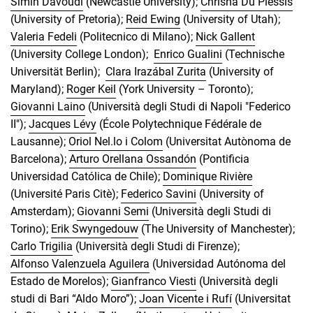
Simin Davoudi
(Newcastle University);
Chrisna Du Plessis
(University of Pretoria);
Reid Ewing
(University of Utah);
Valeria Fedeli
(Politecnico di Milano);
Nick Gallent
(University College London);
Enrico Gualini
(Technische
Universität Berlin);
Clara Irazábal Zurita
(University of
Maryland);
Roger Keil
(York University – Toronto);
Giovanni Laino
(Università degli Studi di Napoli "Federico
II");
Jacques Lévy
(École Polytechnique Fédérale de
Lausanne);
Oriol Nel.lo i Colom
(Universitat Autònoma de
Barcelona);
Arturo Orellana Ossandón
(Pontificia
Universidad Católica de Chile);
Dominique Rivière
(Université Paris Citè);
Federico Savini
(University of
Amsterdam);
Giovanni Semi
(Università degli Studi di
Torino);
Erik Swyngedouw
(The University of Manchester);
Carlo Trigilia
(Università degli Studi di Firenze);
Alfonso Valenzuela Aguilera
(Universidad Autónoma del
Estado de Morelos);
Gianfranco Viesti
(Università degli
studi di Bari “Aldo Moro”);
Joan Vicente i Rufí
(Universitat