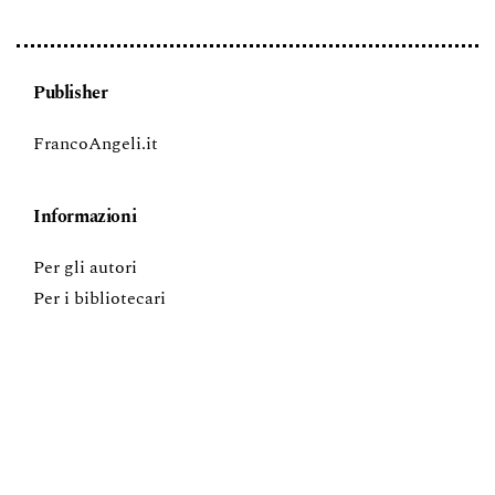
Publisher
FrancoAngeli.it
Informazioni
Per gli autori
Per i bibliotecari
FrancoAngeli - Sono riservati tutti i diritti di Text e Data
Mining (TDM), AI training, e tecnologie simili.