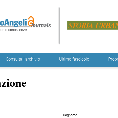
ne
Consulta l'archivio
Ultimo fascicolo
Prop
azione
Cognome