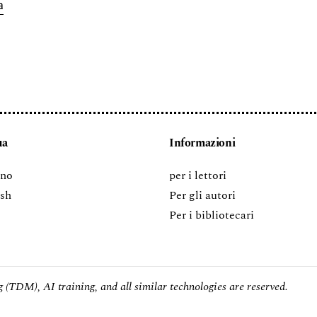
a
ua
Informazioni
ano
per i lettori
ish
Per gli autori
Per i bibliotecari
 (TDM), AI training, and all similar technologies are reserved.