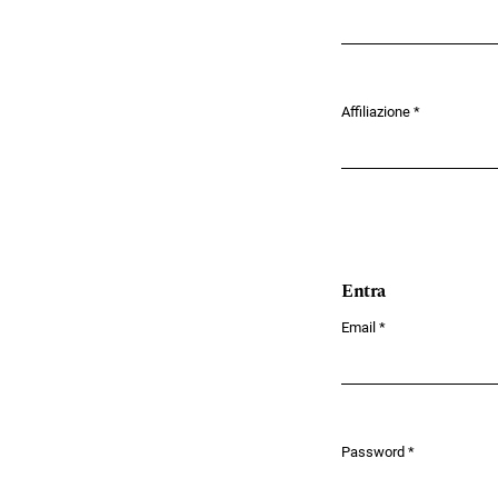
Obbligatorio
Affiliazione
*
Obbligatorio
Entra
Email
*
Obbligatorio
Password
*
Obbligatorio