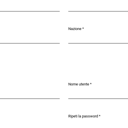
Nazione
*
Obbligatorio
Nome utente
*
Obbligatorio
Ripeti la password
*
Obbligatorio