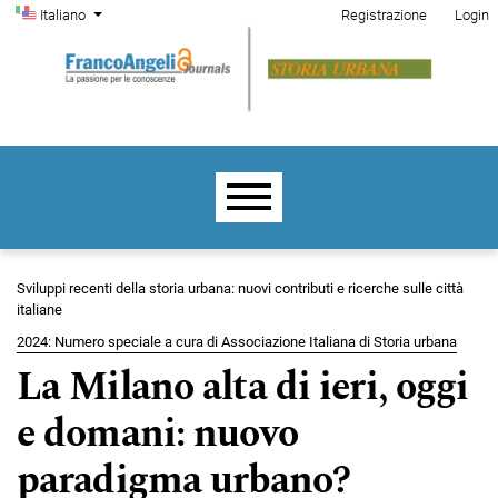
Menu di amministrazione
Salta al menu principale di navigazione
Salta al contenuto principale
Salta al piè di pagina del sito
Cambia la lingua. La lingua corrente è:
Italiano
Registrazione
Login
Menu principale
Sviluppi recenti della storia urbana: nuovi contributi e ricerche sulle città
italiane
2024: Numero speciale a cura di Associazione Italiana di Storia urbana
La Milano alta di ieri, oggi
e domani: nuovo
paradigma urbano?