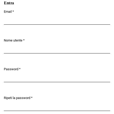
Entra
Email
*
Obbligatorio
Nome utente
*
Obbligatorio
Password
*
Obbligatorio
Ripeti la password
*
Obbligatorio