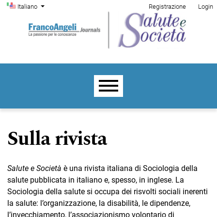
Menu di amministrazione
Salta al menu principale di navigazione
Salta al contenuto principale
Salta al piè di pagina del sito
Cambia la lingua. La lingua corrente è:
Italiano
Registrazione
Login
Menu principale
Sulla rivista
Salute e Società
è una rivista italiana di Sociologia della
salute pubblicata in italiano e, spesso, in inglese. La
Sociologia della salute si occupa dei risvolti sociali inerenti
la salute: l’organizzazione, la disabilità, le dipendenze,
l’invecchiamento, l’associazionismo volontario di