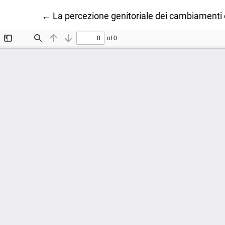
Ritorna ai dettagli dell'articolo
←
La percezione genitoriale dei cambiamenti e