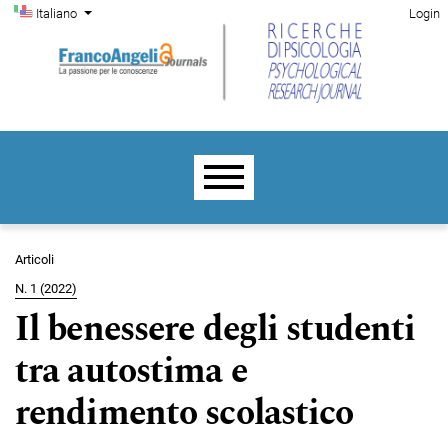
Menu di amministrazione
Salta al menu principale di navigazione
Salta al contenuto principale
Salta al piè di pagina del sito
Cambia la lingua. La lingua corrente è:
Italiano
Login
Menu principale
Articoli
N. 1 (2022)
Il benessere degli studenti
tra autostima e
rendimento scolastico