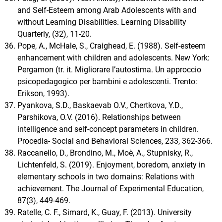
and Self-Esteem among Arab Adolescents with and
without Learning Disabilities. Learning Disability
Quarterly, (32), 11-20.
Pope, A., McHale, S., Craighead, E. (1988). Self-esteem
enhancement with children and adolescents. New York:
Pergamon (tr. it. Migliorare lʼautostima. Un approccio
psicopedagogico per bambini e adolescenti. Trento:
Erikson, 1993).
Pyankova, S.D., Baskaevab O.V., Chertkova, Y.D.,
Parshikova, O.V. (2016). Relationships between
intelligence and self-concept parameters in children.
Procedia- Social and Behavioral Sciences, 233, 362-366.
Raccanello, D., Brondino, M., Moè, A., Stupnisky, R.,
Lichtenfeld, S. (2019). Enjoyment, boredom, anxiety in
elementary schools in two domains: Relations with
achievement. The Journal of Experimental Education,
87(3), 449-469.
Ratelle, C. F., Simard, K., Guay, F. (2013). University