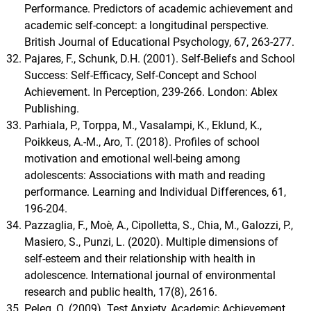
Performance. Predictors of academic achievement and
academic self-concept: a longitudinal perspective.
British Journal of Educational Psychology, 67, 263-277.
Pajares, F., Schunk, D.H. (2001). Self-Beliefs and School
Success: Self-Efficacy, Self-Concept and School
Achievement. In Perception, 239-266. London: Ablex
Publishing.
Parhiala, P., Torppa, M., Vasalampi, K., Eklund, K.,
Poikkeus, A.-M., Aro, T. (2018). Profiles of school
motivation and emotional well-being among
adolescents: Associations with math and reading
performance. Learning and Individual Differences, 61,
196-204.
Pazzaglia, F., Moè, A., Cipolletta, S., Chia, M., Galozzi, P.,
Masiero, S., Punzi, L. (2020). Multiple dimensions of
self-esteem and their relationship with health in
adolescence. International journal of environmental
research and public health, 17(8), 2616.
Peleg, O. (2009). Test Anxiety, Academic Achievement