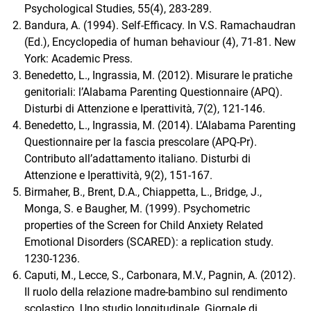
Psychological Studies, 55(4), 283-289.
Bandura, A. (1994). Self-Efficacy. In V.S. Ramachaudran
(Ed.), Encyclopedia of human behaviour (4), 71-81. New
York: Academic Press.
Benedetto, L., Ingrassia, M. (2012). Misurare le pratiche
genitoriali: l’Alabama Parenting Questionnaire (APQ).
Disturbi di Attenzione e Iperattività, 7(2), 121-146.
Benedetto, L., Ingrassia, M. (2014). L’Alabama Parenting
Questionnaire per la fascia prescolare (APQ-Pr).
Contributo all’adattamento italiano. Disturbi di
Attenzione e Iperattività, 9(2), 151-167.
Birmaher, B., Brent, D.A., Chiappetta, L., Bridge, J.,
Monga, S. e Baugher, M. (1999). Psychometric
properties of the Screen for Child Anxiety Related
Emotional Disorders (SCARED): a replication study.
1230-1236.
Caputi, M., Lecce, S., Carbonara, M.V., Pagnin, A. (2012).
Il ruolo della relazione madre-bambino sul rendimento
scolastico. Uno studio longitudinale. Giornale di