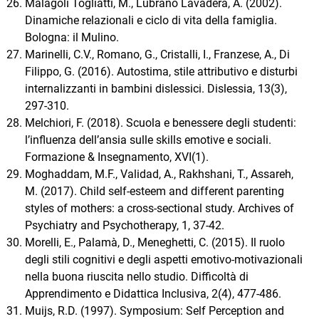
Malagoli Togliatti, M., Lubrano Lavadera, A. (2002).
Dinamiche relazionali e ciclo di vita della famiglia.
Bologna: il Mulino.
Marinelli, C.V., Romano, G., Cristalli, I., Franzese, A., Di
Filippo, G. (2016). Autostima, stile attributivo e disturbi
internalizzanti in bambini dislessici. Dislessia, 13(3),
297-310.
Melchiori, F. (2018). Scuola e benessere degli studenti:
l’influenza dell’ansia sulle skills emotive e sociali.
Formazione & Insegnamento, XVI(1).
Moghaddam, M.F., Validad, A., Rakhshani, T., Assareh,
M. (2017). Child self-esteem and different parenting
styles of mothers: a cross-sectional study. Archives of
Psychiatry and Psychotherapy, 1, 37-42.
Morelli, E., Palamà, D., Meneghetti, C. (2015). Il ruolo
degli stili cognitivi e degli aspetti emotivo-motivazionali
nella buona riuscita nello studio. Difficoltà di
Apprendimento e Didattica Inclusiva, 2(4), 477-486.
Muijs, R.D. (1997). Symposium: Self Perception and