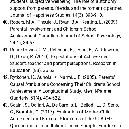
students’ subjective wellbeing: The role of autonomy
support from parents, friends, and the romantic partner.
Journal of Happiness Studies, 14(3), 893-910.
Rogers, M.A., Theule, J., Ryan, B.A., Keating, L. (2009).
Parental Involvement and Children’s School
Achievement. Canadian Journal of School Psychology,
24(1), 34-57.
Rubie-Davies, C.M., Peterson, E., Irving, E., Widdowson,
D., Dixon, R. (2010). Expectations of Achievement:
Student, teacher and parent perceptions. Research in
Education, (83), 36-53.
Rytkönen, K., Aunola, K., Nurmi, J.E. (2005). Parents’
Causal Attributions Concerning Their Children’s School
Achievement: A Longitudinal Study. Merrill-Palmer
Quarterly, 51(4), 494-522.
Scaini, S., Ogliari, A., De Carolis, L., Bellodi, L., Di Serio,
C., Brombin, C. (2017). Evaluation of Mother-Child
Agreement and Factoral Structures of the SCARED
Questionnaire in an Italian Clinical Sample. Frontiers in