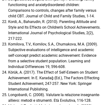
functioning and anxietydisordered children:
Comparisons to controls, changes after family versus
child CBT. Journal of Child and Family Studies, 1-14.
Kordi, A., Baharudin, R. (2010). Parenting Attitude and
Style and Its Effects on Children’s School Achievements.
International Journal of Psychological Studies, 2(2),
217-222.
Kornilova, T.V., Kornilov, S.A., Chumakova, M.A. (2009).
Subjective evaluations of intelligence and academic
self-concept predict academic achievement: Evidence
from a selective student population. Learning and
Individual Differences 19, 596-608.
Körük, A. (2017). The Effect of Self-Esteem on Student
Achievement. In E. Karadağ (Ed.), The Factors Effecting
Student Achievement, 247-257. New York: Springer
International Publishing.
Longobardi, C. (2008). Valutare la relazione insegnante-
allievo: metodi e strumenti. Età Evolutiva, 116-128.