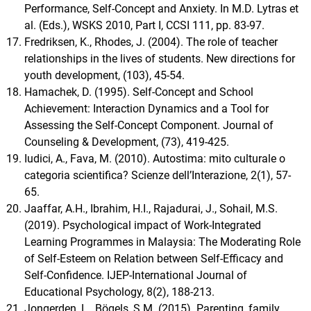
Performance, Self-Concept and Anxiety. In M.D. Lytras et
al. (Eds.), WSKS 2010, Part I, CCSI 111, pp. 83-97.
Fredriksen, K., Rhodes, J. (2004). The role of teacher
relationships in the lives of students. New directions for
youth development, (103), 45-54.
Hamachek, D. (1995). Self-Concept and School
Achievement: Interaction Dynamics and a Tool for
Assessing the Self-Concept Component. Journal of
Counseling & Development, (73), 419-425.
Iudici, A., Fava, M. (2010). Autostima: mito culturale o
categoria scientifica? Scienze dell’Interazione, 2(1), 57-
65.
Jaaffar, A.H., Ibrahim, H.I., Rajadurai, J., Sohail, M.S.
(2019). Psychological impact of Work-Integrated
Learning Programmes in Malaysia: The Moderating Role
of Self-Esteem on Relation between Self-Efficacy and
Self-Confidence. IJEP-International Journal of
Educational Psychology, 8(2), 188-213.
Jongerden, L., Bögels, S.M. (2015). Parenting, family