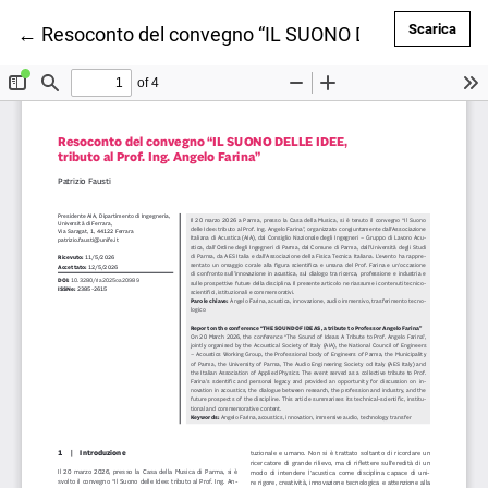
Scar
Scarica
Ritorna ai dettagli dell'articolo
←
Resoconto del convegno “IL SUONO DELLE IDEE, tribu