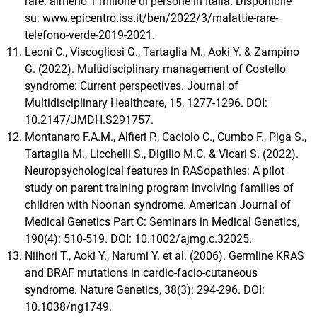
rare: almeno 1 milione di persone in Italia. Disponibile
su: www.epicentro.iss.it/ben/2022/3/malattie-rare-
telefono-verde-2019-2021.
Leoni C., Viscogliosi G., Tartaglia M., Aoki Y. & Zampino
G. (2022). Multidisciplinary management of Costello
syndrome: Current perspectives. Journal of
Multidisciplinary Healthcare, 15, 1277-1296. DOI:
10.2147/JMDH.S291757.
Montanaro F.A.M., Alfieri P., Caciolo C., Cumbo F., Piga S.,
Tartaglia M., Licchelli S., Digilio M.C. & Vicari S. (2022).
Neuropsychological features in RASopathies: A pilot
study on parent training program involving families of
children with Noonan syndrome. American Journal of
Medical Genetics Part C: Seminars in Medical Genetics,
190(4): 510-519. DOI: 10.1002/ajmg.c.32025.
Niihori T., Aoki Y., Narumi Y. et al. (2006). Germline KRAS
and BRAF mutations in cardio-facio-cutaneous
syndrome. Nature Genetics, 38(3): 294-296. DOI:
10.1038/ng1749.