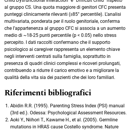
Child Dysfunctional Interaction” e “Difficult Child” rispetto
al gruppo CS. Una quota maggiore di genitori CFC presenta
punteggi clinicamente rilevanti (≥85° percentile). L’analisi
multivariata, ponderata per il ruolo genitoriale, conferma
che l’appartenenza al gruppo CFC si associa a un aumento
medio di ~18-25 punti percentile (p < 0.05) nello stress
percepito. I dati raccolti confermano che il supporto
psicologico ai caregiver rappresenta un elemento chiave
negli interventi centrati sulla famiglia, soprattutto in
presenza di quadri clinici complessi e ricoveri prolungati,
contribuendo a ridurre il carico emotivo e a migliorare la
qualità della vita sia dei pazienti che dei loro familiari.
Riferimenti bibliografici
Abidin R.R. (1995). Parenting Stress Index (PSI) manual
(3rd ed.). Odessa: Psychological Assessment Resources.
Aoki Y., Niihori T., Kawame H., et al. (2005). Germline
mutations in HRAS cause Costello syndrome. Nature