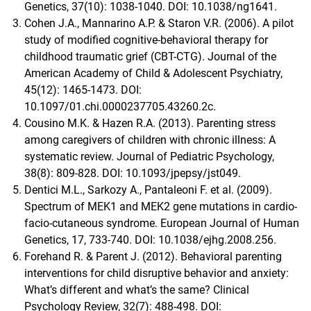
Genetics, 37(10): 1038-1040. DOI: 10.1038/ng1641.
Cohen J.A., Mannarino A.P. & Staron V.R. (2006). A pilot
study of modified cognitive-behavioral therapy for
childhood traumatic grief (CBT-CTG). Journal of the
American Academy of Child & Adolescent Psychiatry,
45(12): 1465-1473. DOI:
10.1097/01.chi.0000237705.43260.2c.
Cousino M.K. & Hazen R.A. (2013). Parenting stress
among caregivers of children with chronic illness: A
systematic review. Journal of Pediatric Psychology,
38(8): 809-828. DOI: 10.1093/jpepsy/jst049.
Dentici M.L., Sarkozy A., Pantaleoni F. et al. (2009).
Spectrum of MEK1 and MEK2 gene mutations in cardio-
facio-cutaneous syndrome. European Journal of Human
Genetics, 17, 733-740. DOI: 10.1038/ejhg.2008.256.
Forehand R. & Parent J. (2012). Behavioral parenting
interventions for child disruptive behavior and anxiety:
What’s different and what’s the same? Clinical
Psychology Review, 32(7): 488-498. DOI: