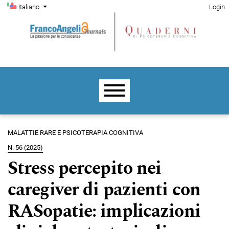
Menu di amministrazione
Salta al menu principale di navigazione
Salta al contenuto principale
Salta al piè di pagina del sito
Cambia la lingua. La lingua corrente è:
Italiano
Login
Menu principale
MALATTIE RARE E PSICOTERAPIA COGNITIVA
N. 56 (2025)
Stress percepito nei
caregiver di pazienti con
RASopatie: implicazioni