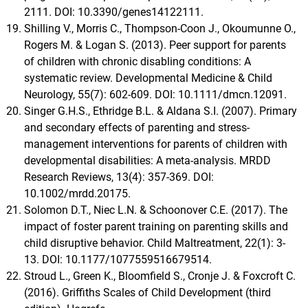
2111. DOI: 10.3390/genes14122111.
Shilling V., Morris C., Thompson-Coon J., Okoumunne O.,
Rogers M. & Logan S. (2013). Peer support for parents
of children with chronic disabling conditions: A
systematic review. Developmental Medicine & Child
Neurology, 55(7): 602-609. DOI: 10.1111/dmcn.12091.
Singer G.H.S., Ethridge B.L. & Aldana S.I. (2007). Primary
and secondary effects of parenting and stress-
management interventions for parents of children with
developmental disabilities: A meta-analysis. MRDD
Research Reviews, 13(4): 357-369. DOI:
10.1002/mrdd.20175.
Solomon D.T., Niec L.N. & Schoonover C.E. (2017). The
impact of foster parent training on parenting skills and
child disruptive behavior. Child Maltreatment, 22(1): 3-
13. DOI: 10.1177/1077559516679514.
Stroud L., Green K., Bloomfield S., Cronje J. & Foxcroft C.
(2016). Griffiths Scales of Child Development (third