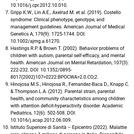
10.1016/j.cpr.2012.10.010.
Gripp K.W., Lin A.E., Axelrad M. et al. (2019). Costello
syndrome: Clinical phenotype, genotype, and
management guidelines. American Journal of Medical
Genetics A, 179(9): 1725-1744. DOI:
10.1002/ajmg.a.61270.
Hastings R.P. & Brown T. (2002). Behavior problems of
children with autism, parental self-efficacy, and mental
health. American Journal on Mental Retardation, 107(3):
222-232. DOI: 10.1352/0895-
8017(2002)107<0222:BPOCWA>2.0.CO;2.
Hinojosa M.S., Hinojosa R., Fernandez-Baca D., Knapp C.
& Thompson L.A. (2012). Parental strain, parental
health, and community characteristics among children
with attention deficit-hyperactivity disorder. Academic
Pediatrics, 12(6): 502-508. DOI:
10.1016/j.acap.2012.06.009.
Istituto Superiore di Sanità – Epicentro (2022). Malattie