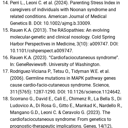
Perri L., Leoni C. et al. (2024). Parenting Stress Index in
caregivers of individuals with Noonan syndrome and
related conditions. American Journal of Medical
Genetics B. DOI: 10.1002/ajmg.b.33009.
Rauen K.A. (2013). The RASopathies: An evolving
molecular-genetic and clinical nosology. Cold Spring
Harbor Perspectives in Medicine, 3(10): a009747. DOI:
10.1101/cshperspect.a009747.
Rauen K.A. (2023). “Cardiofaciocutaneous syndrome”.
In: GeneReviews®. University of Washington.
Rodriguez-Viciana P., Tetsu O., Tidyman W.E. et al.
(2006). Germline mutations in MAPK pathway genes
cause cardio-facio-cutaneous syndrome. Science,
311(5765): 1287-1290. DOI: 10.1126/science.1124642.
Scorrano G., David E., Calì E., Chimenz R., La Bella S., Di
Ludovico A., Di Rosa G., Gitto E., Mankad K., Nardello R.,
Mangano G.D., Leoni C. & Ceravolo G. (2023). The
cardiofaciocutaneous syndrome: From genetics to
prognostic-therapeutic implications. Genes, 14(12),