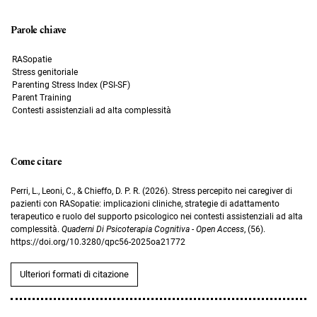
Parole chiave
RASopatie
Stress genitoriale
Parenting Stress Index (PSI-SF)
Parent Training
Contesti assistenziali ad alta complessità
Come citare
Perri, L., Leoni, C., & Chieffo, D. P. R. (2026). Stress percepito nei caregiver di
pazienti con RASopatie: implicazioni cliniche, strategie di adattamento
terapeutico e ruolo del supporto psicologico nei contesti assistenziali ad alta
complessità.
Quaderni Di Psicoterapia Cognitiva - Open Access
, (56).
https://doi.org/10.3280/qpc56-2025oa21772
Ulteriori formati di citazione