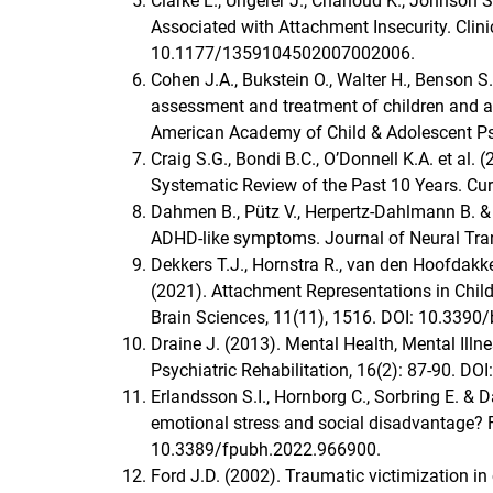
Clarke L., Ungerer J., Chahoud K., Johnson S. 
Associated with Attachment Insecurity. Clini
10.1177/1359104502007002006.
Cohen J.A., Bukstein O., Walter H., Benson S.
assessment and treatment of children and ad
American Academy of Child & Adolescent Psy
Craig S.G., Bondi B.C., O’Donnell K.A. et al
Systematic Review of the Past 10 Years. Cu
Dahmen B., Pütz V., Herpertz-Dahlmann B. &
ADHD-like symptoms. Journal of Neural Tra
Dekkers T.J., Hornstra R., van den Hoofdakke
(2021). Attachment Representations in Child
Brain Sciences, 11(11), 1516. DOI: 10.3390
Draine J. (2013). Mental Health, Mental Illn
Psychiatric Rehabilitation, 16(2): 87-90. 
Erlandsson S.I., Hornborg C., Sorbring E. &
emotional stress and social disadvantage? Fr
10.3389/fpubh.2022.966900.
Ford J.D. (2002). Traumatic victimization in