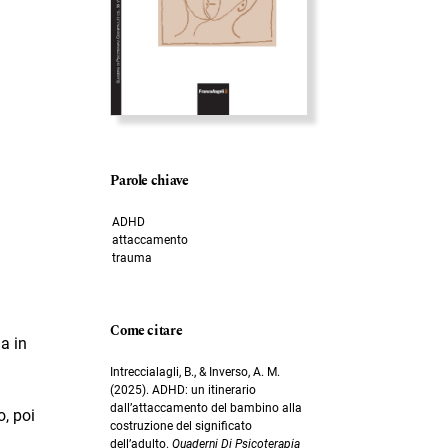
Parole chiave
ADHD
attaccamento
trauma
Come citare
a in
Intreccialagli, B., & Inverso, A. M.
(2025). ADHD: un itinerario
dall’attaccamento del bambino alla
o, poi
costruzione del significato
dell’adulto.
Quaderni Di Psicoterapia