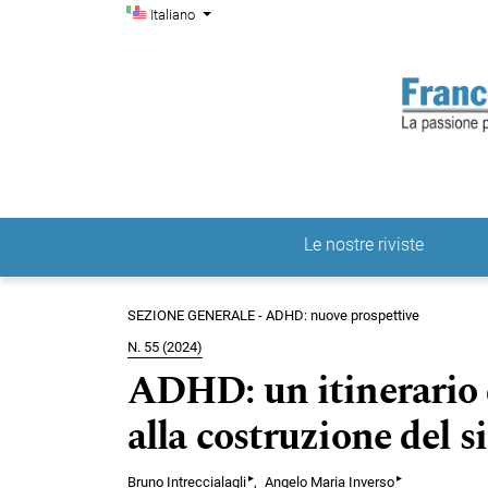
Menu di amministrazio
Salta al menu principale di navigazione
Salta al contenuto principale
Salta al piè di pagina del sito
Cambia la lingua. La lingua corrente è:
Italiano
Le nostre riviste
Menu principale
SEZIONE GENERALE - ADHD: nuove prospettive
N. 55 (2024)
ADHD: un itinerario 
alla costruzione del s
▸
▸
Bruno Intreccialagli
Angelo Maria Inverso