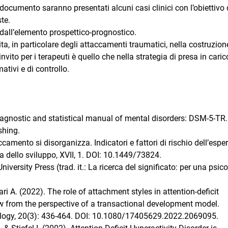
 documento saranno presentati alcuni casi clinici con l’obiettivo 
ste.
o dall’elemento prospettico-prognostico.
vita, in particolare degli attaccamenti traumatici, nella costruzion
invito per i terapeuti è quello che nella strategia di presa in cari
mativi e di controllo.
agnostic and statistical manual of mental disorders: DSM-5-TR.
shing.
camento si disorganizza. Indicatori e fattori di rischio dell’espe
ca dello sviluppo, XVII, 1. DOI: 10.1449/73824.
versity Press (trad. it.: La ricerca del significato: per una psic
ari A. (2022). The role of attachment styles in attention-deficit
ew from the perspective of a transactional development model.
logy, 20(3): 436-464. DOI: 10.1080/17405629.2022.2069095.