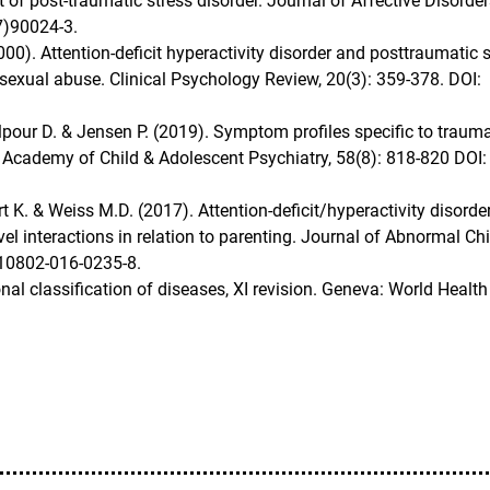
 of post-traumatic stress disorder. Journal of Affective Disorder
7)90024-3.
00). Attention-deficit hyperactivity disorder and posttraumatic 
d sexual abuse. Clinical Psychology Review, 20(3): 359-378. DOI:
lpour D. & Jensen P. (2019). Symptom profiles specific to trauma
n Academy of Child & Adolescent Psychiatry, 58(8): 818-820 DOI:
t K. & Weiss M.D. (2017). Attention-deficit/hyperactivity disorde
l interactions in relation to parenting. Journal of Abnormal Chi
s10802-016-0235-8.
nal classification of diseases, XI revision. Geneva: World Health