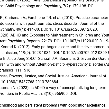
& Stiefel I. (2002). Attention Deficit Hyperactivity Disorder is
cal Child Psychology and Psychiatry, 7(2): 179-198. DOI:
R., Chrisman A., Farchione T.R. et al. (2010). Practice parameter 
olescents with posttraumatic stress disorder. Journal of the
chiatry, 49(4): 414-30. DOI: 10.1016/j.jaac.2009.12.020.
. (2020). ADHD and Exposure to Maltreatment in Children and Yout
rrent Psychiatry Reports, 22: 79. DOI: 10.1007/s11920-020-0119
 Konrad K. (2012). Early pathogenic care and the development o
nsmission, 119(9): 1023-1036. DOI: 10.1007/s00702-012-0809-8
r B.J., de Jong S.R.C., Schaaf J.V., Bosmans G. & van der Oord 
ren with and without Attention-Deficit/Hyperactivity Disorder (
/brainsci11111516.
esses, Poverty, Justice, and Social Justice. American Journal of
DOI: 10.1080/15487768.2013.789684.
 Dauman N. (2023). Is ADHD a way of conceptualizing long-term
ontiers in Public Health, 3(10), 966900. DOI:
 childhood and persistent problems with oppositional-defiance.