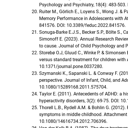
Psychology and Psychiatry, 18(4): 483-50
Ruiter M., Görlich E., Loyens S., Wong J. & 
Memory Performance in Adolescents with Atten
841576. DOI: 10.3389/feduc.2022.841576.
Sonuga-Barke E.J.S., Becker S.P., Bölte S., C
Simonoff E. (2023). Annual Research Review
to cause. Journal of Child Psychology and P
Storebø O.J, Gluud C., Winke P. & Simonsen E
versus standard treatment for children wit
10.1371/journal.pone.0037280.
Szymanski K., Sapanski L. & Conway F. (201
perspective. Journal of Infant, Child, and A
10.1080/15289168.2011.575704.
Taylor E. (2011). Antecedents of ADHD: a his
hyperactivity disorders, 3(2): 69-75. DOI: 
Thorell L.B., Rydell A.M. & Bohlin G. (2012)
symptoms in middle childhood. Attachment
10.1080/14616734.2012.706396.