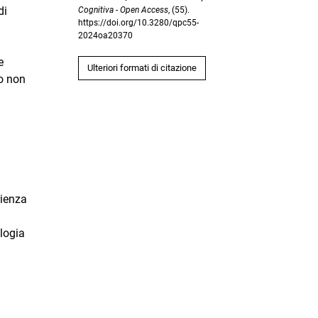
di
Cognitiva - Open Access
, (55).
https://doi.org/10.3280/qpc55-
2024oa20370
e
Ulteriori formati di citazione
co non
rienza
ologia