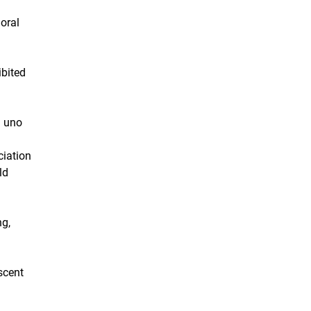
oral
ibited
: uno
ciation
ld
ng,
scent