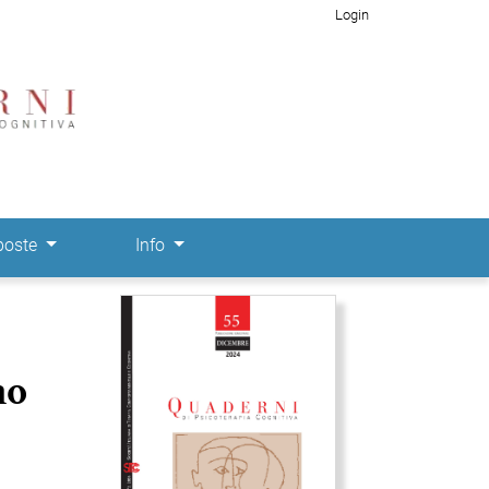
Login
poste
Info
Immagine di copertina
no