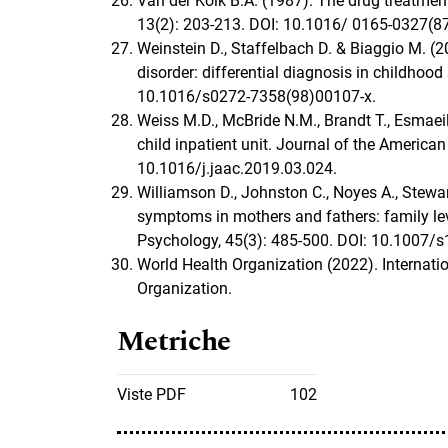
Van der Kolk B.A. (1987). The drug treatment
13(2): 203-213. DOI: 10.1016/ 0165-0327(8
Weinstein D., Staffelbach D. & Biaggio M. (20
disorder: differential diagnosis in childhoo
10.1016/s0272-7358(98)00107-x.
Weiss M.D., McBride N.M., Brandt T., Esmaei
child inpatient unit. Journal of the America
10.1016/j.jaac.2019.03.024.
Williamson D., Johnston C., Noyes A., Stewar
symptoms in mothers and fathers: family leve
Psychology, 45(3): 485-500. DOI: 10.1007/
World Health Organization (2022). Internatio
Organization.
Metriche
Viste PDF
102