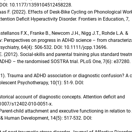
3. DOI: 10.1177/1359104512458228.
Paas F. (2022). Effects of Desk-Bike Cycling on Phonological Wor
tion Deficit Hyperactivity Disorder. Frontiers in Education, 7,
astellanos F.X., Franke B., Newcorn J.H., Nigg J.T., Rohde L.A. &
: Perspectives on progress in ADHD science – from characteriz
sychiatry, 64(4): 506-532. DOI: 10.1111/jcpp.13696.
. (2012). Social-skills and parental training plus standard trea
h ADHD – the randomised SOSTRA trial. PLoS One, 7(6): e37280. 
1). Trauma and ADHD association or diagnostic confusion? A cl
dolescent Psychotherapy, 10(1): 51-9. DOI:
torical account of diagnostic concepts. Attention deficit and
10.1007/s12402-010-0051-x.
. Parent-child attachment and executive functioning in relation 
 & Human Development, 14(5): 517-532. DOI: