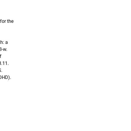
for the
h: a
3-w.
f
.11.
S.
ADHD).