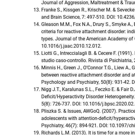
Journal of Aggression, Maltreatment & Tra
Franke S., Kissgen R., Krischer M. & Seveck
and Brain Science, 7: 497-510. DOI: 10.423
Gleason M.M., Fox N.A., Drury S., Smyke A., E
criteria for reactive attachment disorder: i
types. Journal of the American Academy of C
10.1016/j.jaac.2010.12.012.
Liotti G., Intreccialagli B. & Cecere F. (1991)
studio caso-controllo. Rivista di Psichiatria,
Minnis H., Green J., O’Connor T.G., Liew A., G
between reactive attachment disorder and at
Psychology and Psychiatry, 50(8): 931-42. 
Nigg J.T., Karalunas S.L., Feczko E. & Fair 
Deficit/Hyperactivity Disorder Heterogeneit
5(8): 726-737. DOI: 10.1016/j.bpsc.2020.02
Pliszka S. & Issues, AWGoQ. (2007). Practic
adolescents with attention-deficit/hyperact
Psychiatry, 46(7): 894-921. DOI: 10.1097/
Richards L.M. (2013). It is time for a more 