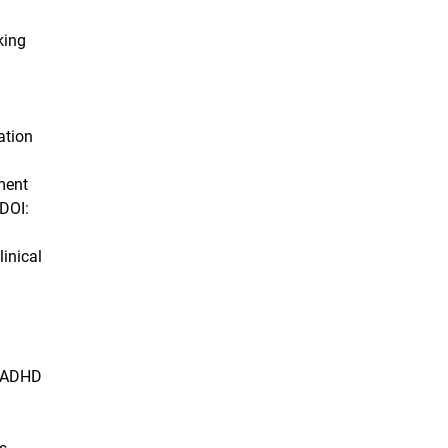
king
ation
tment
DOI:
inical
to ADHD