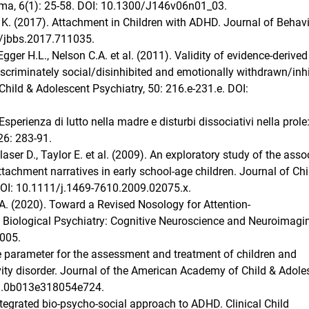
uma, 6(1): 25-58. DOI: 10.1300/J146v06n01_03.
e K. (2017). Attachment in Children with ADHD. Journal of Behavi
6/jbbs.2017.711035.
gger H.L., Nelson C.A. et al. (2011). Validity of evidence-derived
ndiscriminately social/disinhibited and emotionally withdrawn/inh
hild & Adolescent Psychiatry, 50: 216.e-231.e. DOI:
. Esperienza di lutto nella madre e disturbi dissociativi nella prole
 26: 283-91.
laser D., Taylor E. et al. (2009). An exploratory study of the asso
tachment narratives in early school-age children. Journal of Chi
DOI: 10.1111/j.1469-7610.2009.02075.x.
D.A. (2020). Toward a Revised Nosology for Attention-
y. Biological Psychiatry: Cognitive Neuroscience and Neuroimagi
.005.
e parameter for the assessment and treatment of children and
ivity disorder. Journal of the American Academy of Child & Adole
chi.0b013e318054e724.
integrated bio-psycho-social approach to ADHD. Clinical Child