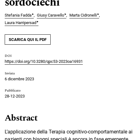
sordociechi
▸
▸
▸
Stefania Fadda
Giusy Caravello
Marta Cidronelli
▸
Laura Harripersad
SCARICA QUI IL PDF
DOI
https://doi.org/10.3280/qpc53-2023oa16931
Inviata
6 dicembre 2023
Pubblicato
28-12-2023
Abstract
L’applicazione della Terapia cognitivo-comportamentale ai
pazienti con bisogni speciali è ancora in fase emergente