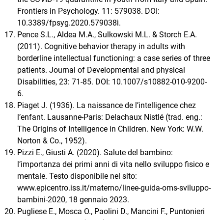
Frontiers in Psychology. 11: 579038. DOI:
10.3389/fpsyg.2020.579038ì.
Pence S.L., Aldea M.A., Sulkowski M.L. & Storch E.A.
(2011). Cognitive behavior therapy in adults with
borderline intellectual functioning: a case series of three
patients. Journal of Developmental and physical
Disabilities, 23: 71-85. DOI: 10.1007/s10882-010-9200-
6.
Piaget J. (1936). La naissance de l’intelligence chez
l’enfant. Lausanne-Paris: Delachaux Nistlé (trad. eng.:
The Origins of Intelligence in Children. New York: W.W.
Norton & Co., 1952).
Pizzi E., Giusti A. (2020). Salute del bambino:
l’importanza dei primi anni di vita nello sviluppo fisico e
mentale. Testo disponibile nel sito:
www.epicentro.iss.it/materno/linee-guida-oms-sviluppo-
bambini-2020, 18 gennaio 2023.
Pugliese E., Mosca O., Paolini D., Mancini F., Puntonieri