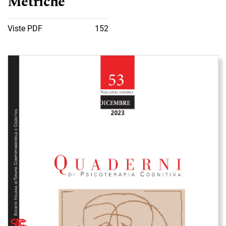
Metriche
Viste PDF
152
Immagine di copertina