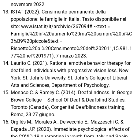
novembre 2022.
ISTAT (2022). Censimento permanente della
popolazione: le famiglie in Italia. Testo disponibile nel
sito: www.istat.it/it/archivio/267094#:~:text =
Famiglie%20in%20aumento%20ma%20sempre%20pi%C
3%B9%20piccole&text =
Rispetto%20al%20Censimento%20del%202011,15.981.1
77%20nel%201971), 7 marzo 2023.
Laurito C. (2021). Rational emotive behavior therapy for
deafblind individuals with progressive vision loss. New
York: St. John’s University, St. John’s College of Liberal
Arts and Sciences, Department of Psychology.
Monaco C. & Ramey C. (2014). Deafblindness. In George
Brown College – School Of Deaf & Deafblind Studies,
Toronto (Canada), Congenital Deafblindness training,
Roma, 23-27 giugno.
Orgilés M., Morales A., Delvecchio E., Mazzeschi C. &
Espada J.P. (2020). Immediate psychological effects of
the COVID-19 quarantine in youth from Italy and Spain.