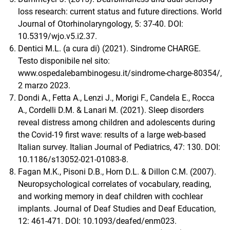
loss research: current status and future directions. World
Journal of Otorhinolaryngology, 5: 37-40. DOI:
10.5319/wjo.v5.i2.37.
Dentici M.L. (a cura di) (2021). Sindrome CHARGE.
Testo disponibile nel sito:
www.ospedalebambinogesu.it/sindrome-charge-80354/,
2 marzo 2023.
Dondi A., Fetta A., Lenzi J., Morigi F., Candela E., Rocca
A., Cordelli D.M. & Lanari M. (2021). Sleep disorders
reveal distress among children and adolescents during
the Covid-19 first wave: results of a large web-based
Italian survey. Italian Journal of Pediatrics, 47: 130. DOI:
10.1186/s13052-021-01083-8.
Fagan M.K., Pisoni D.B., Horn D.L. & Dillon C.M. (2007).
Neuropsychological correlates of vocabulary, reading,
and working memory in deaf children with cochlear
implants. Journal of Deaf Studies and Deaf Education,
12: 461-471. DOI: 10.1093/deafed/enm023.