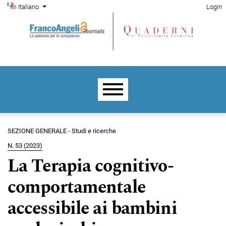
Menu di amministrazione
Salta al menu principale di navigazione
Salta al contenuto principale
Salta al piè di pagina del sito
Cambia la lingua. La lingua corrente è:
Italiano
Login
Menu principale
SEZIONE GENERALE - Studi e ricerche
N. 53 (2023)
La Terapia cognitivo-
comportamentale
accessibile ai bambini