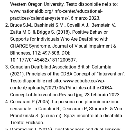
Western Oregon University. Testo disponibile nel sito:
www.nationaldb.org/info-center/educational-
practices/calendar-systems/, 6 marzo 2023.
Bruce S.M., Bashinski S.M., Covelli A.J., Bernstein V.,
Zatta M.C. & Briggs S. (2018). Positive Behavior
Supports for Individuals Who Are Deafblind with
CHARGE Syndrome. Journal of Visual Impairment &
Blindness, 112: 497-508. DOI:
10.1177/0145482x1811200507.
Canadian Deafblind Association British Columbia
(2021). Principles of the CDBA Concept of “Intervention”.
Testo disponibile nel sito: www.cdbabc.ca/wp-
content/uploads/2021/06/Principles-of-the-CDBA-
Concept-of-Intervention-Revised.jpg, 23 febbraio 2023.
Ceccarani P. (2005). La persona con pluriminorazione
sensoriale. In Canalini R., Ceccarani P., Storani E. & Von
Prondzinski S. (a cura di). Spazi incontro alla disabilità.
Trento: Erickson.
Dammeyer J. (2015). Deafblindness and dual sensory