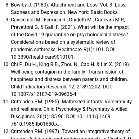
Bowlby J. (1980). Attachment and Loss. Vol. 3: Loss,
Sadness and Depression. New York: Basic Books.
Cavicchioli M., Ferrucci R., Guidetti M., Canevini M.P.,
Pravettoni G. & Galli F. (2021). What will be the impact
of the Covid-19 quarantine on psychological distress?
Considerations based on a systematic review of
pandemic outbreaks. Healthcare, 9(1): 101. DOI:
10.3390/healthcare9010101.
Chi P., Du H., King R.B., Zhou N., Cao H. & Lin X. (2019).
Well-being contagion in the family: Transmission of
happiness and distress between parents and children.
Child Indicators Research, 12: 2189-2202. DOI:
10.1007/s12187-019-09636-4.
Crittenden P.M. (1985). Maltreated infants: Vulnerability
and resilience. Child Psychology & Psychiatry & Allied
Disciplines, 26(1): 85-96. DOI: 10.1111/j.1469-
7610.1985.tb01630.x.
Crittenden P.M. (1997). Toward an integrative theory of
trauma: A dynamic-maturation approach. In Cicchetti D.