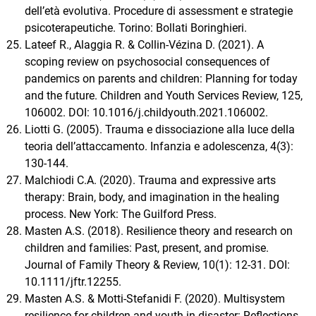
dell’età evolutiva. Procedure di assessment e strategie
psicoterapeutiche. Torino: Bollati Boringhieri.
Lateef R., Alaggia R. & Collin-Vézina D. (2021). A
scoping review on psychosocial consequences of
pandemics on parents and children: Planning for today
and the future. Children and Youth Services Review, 125,
106002. DOI: 10.1016/j.childyouth.2021.106002.
Liotti G. (2005). Trauma e dissociazione alla luce della
teoria dell’attaccamento. Infanzia e adolescenza, 4(3):
130-144.
Malchiodi C.A. (2020). Trauma and expressive arts
therapy: Brain, body, and imagination in the healing
process. New York: The Guilford Press.
Masten A.S. (2018). Resilience theory and research on
children and families: Past, present, and promise.
Journal of Family Theory & Review, 10(1): 12-31. DOI:
10.1111/jftr.12255.
Masten A.S. & Motti-Stefanidi F. (2020). Multisystem
resilience for children and youth in disaster: Reflections