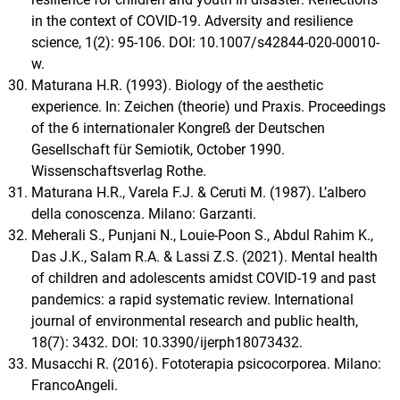
in the context of COVID-19. Adversity and resilience
science, 1(2): 95-106. DOI: 10.1007/s42844-020-00010-
w.
Maturana H.R. (1993). Biology of the aesthetic
experience. In: Zeichen (theorie) und Praxis. Proceedings
of the 6 internationaler Kongreß der Deutschen
Gesellschaft für Semiotik, October 1990.
Wissenschaftsverlag Rothe.
Maturana H.R., Varela F.J. & Ceruti M. (1987). L’albero
della conoscenza. Milano: Garzanti.
Meherali S., Punjani N., Louie-Poon S., Abdul Rahim K.,
Das J.K., Salam R.A. & Lassi Z.S. (2021). Mental health
of children and adolescents amidst COVID-19 and past
pandemics: a rapid systematic review. International
journal of environmental research and public health,
18(7): 3432. DOI: 10.3390/ijerph18073432.
Musacchi R. (2016). Fototerapia psicocorporea. Milano:
FrancoAngeli.