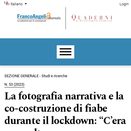
Menu di amministrazione
Salta al menu principale di navigazione
Salta al contenuto principale
Salta al piè di pagina del sito
Cambia la lingua. La lingua corrente è:
Italiano
Login
Menu principale
SEZIONE GENERALE - Studi e ricerche
N. 53 (2023)
La fotografia narrativa e la
co-costruzione di fiabe
durante il lockdown: “C’era