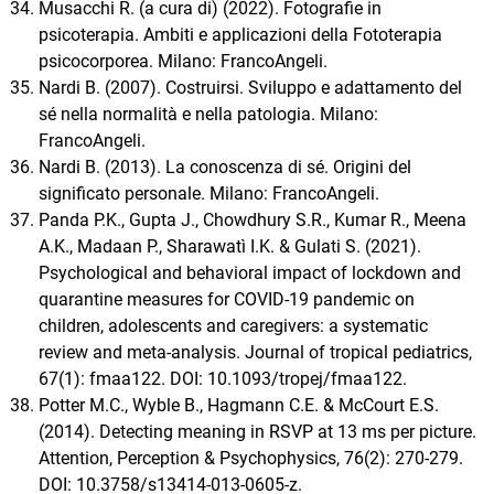
Musacchi R. (a cura di) (2022). Fotografie in
psicoterapia. Ambiti e applicazioni della Fototerapia
psicocorporea. Milano: FrancoAngeli.
Nardi B. (2007). Costruirsi. Sviluppo e adattamento del
sé nella normalità e nella patologia. Milano:
FrancoAngeli.
Nardi B. (2013). La conoscenza di sé. Origini del
significato personale. Milano: FrancoAngeli.
Panda P.K., Gupta J., Chowdhury S.R., Kumar R., Meena
A.K., Madaan P., Sharawatì I.K. & Gulati S. (2021).
Psychological and behavioral impact of lockdown and
quarantine measures for COVID-19 pandemic on
children, adolescents and caregivers: a systematic
review and meta-analysis. Journal of tropical pediatrics,
67(1): fmaa122. DOI: 10.1093/tropej/fmaa122.
Potter M.C., Wyble B., Hagmann C.E. & McCourt E.S.
(2014). Detecting meaning in RSVP at 13 ms per picture.
Attention, Perception & Psychophysics, 76(2): 270-279.
DOI: 10.3758/s13414-013-0605-z.