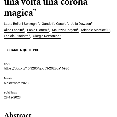
una volta una corona
magica”
▸
▸
▸
Laura Belloni Sonzogni
Gandolfa Cascio
Julia Dawson
▸
▸
▸
▸
Alice Faccini
Fabio Giommi
Maurizio Gorgoni
Michele Monticelli
▸
▸
Fabiola Pisciotta
Giorgio Rezzonico
SCARICA QUI IL PDF
DOI
https://doi.org/10.3280/qpc53-2023oa16930
Inviata
6 dicembre 2023
Pubblicato
28-12-2023
Abstract