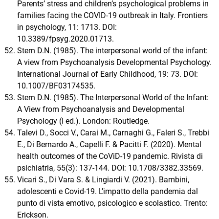
Parents’ stress and children’s psychological problems in
families facing the COVID-19 outbreak in Italy. Frontiers
in psychology, 11: 1713. DOI:
10.3389/fpsyg.2020.01713.
Stern D.N. (1985). The interpersonal world of the infant:
A view from Psychoanalysis Developmental Psychology.
International Journal of Early Childhood, 19: 73. DOI:
10.1007/BF03174535.
Stern D.N. (1985). The Interpersonal World of the Infant:
A View from Psychoanalysis and Developmental
Psychology (I ed.). London: Routledge.
Talevi D., Socci V., Carai M., Carnaghi G., Faleri S., Trebbi
E., Di Bernardo A., Capelli F. & Pacitti F. (2020). Mental
health outcomes of the CoViD-19 pandemic. Rivista di
psichiatria, 55(3): 137-144. DOI: 10.1708/3382.33569.
Vicari S., Di Vara S. & Lingiardi V. (2021). Bambini,
adolescenti e Covid-19. L’impatto della pandemia dal
punto di vista emotivo, psicologico e scolastico. Trento:
Erickson.