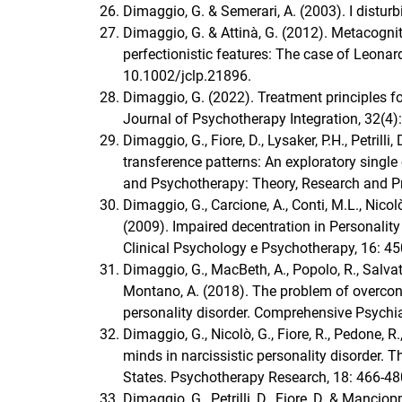
Dimaggio, G. & Semerari, A. (2003). I disturb
Dimaggio, G. & Attinà, G. (2012). Metacognit
perfectionistic features: The case of Leonar
10.1002/jclp.21896.
Dimaggio, G. (2022). Treatment principles fo
Journal of Psychotherapy Integration, 32(4
Dimaggio, G., Fiore, D., Lysaker, P.H., Petrilli,
transference patterns: An exploratory single
and Psychotherapy: Theory, Research and P
Dimaggio, G., Carcione, A., Conti, M.L., Nicolò
(2009). Impaired decentration in Personalit
Clinical Psychology e Psychotherapy, 16: 4
Dimaggio, G., MacBeth, A., Popolo, R., Salvato
Montano, A. (2018). The problem of overcont
personality disorder. Comprehensive Psychi
Dimaggio, G., Nicolò, G., Fiore, R., Pedone, R.
minds in narcissistic personality disorder. 
States. Psychotherapy Research, 18: 466-
Dimaggio, G., Petrilli, D., Fiore, D. & Manciop