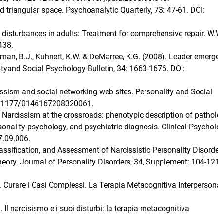
 and triangular space. Psychoanalytic Quarterly, 73: 47-61. DOI:
nt disturbances in adults: Treatment for comprehensive repair. W.
438.
offman, B.J., Kuhnert, K.W. & DeMarree, K.G. (2008). Leader emerg
lityand Social Psychology Bulletin, 34: 1663-1676. DOI:
issism and social networking web sites. Personality and Social
 10.1177/0146167208320061.
). Narcissism at the crossroads: phenotypic description of pathol
rsonality psychology, and psychiatric diagnosis. Clinical Psycho
7.09.006.
Classification, and Assessment of Narcissistic Personality Disord
eory. Journal of Personality Disorders, 34, Supplement: 104-121
6). Curare i Casi Complessi. La Terapia Metacognitiva Interperson
. Il narcisismo e i suoi disturbi: la terapia metacognitiva