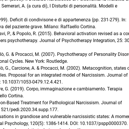
Semerari, A. (a cura di), I Disturbi di personalità. Modelli e
99). Deficit di condivisone e di appartenenza (pp. 231-279). In:
iva del paziente grave. Milano: Raffaello Cortina.
ttavi, P., & Popolo, R. (2015). Behavioral activation revised as a
rs psychotherapy. Journal of Psychotherapy Integration, 25: 30
olò, G. & Procacci, M. (2007). Psychotherapy of Personality Disor
onal Cycles. New York: Routledge.
lò, G., Carcione, A. & Procacci, M. (2002). Metacognition, states 
les. Proposal for an integrated model of Narcissism. Journal of
I: 10.1037/1053-0479.12.4.421.
atore, G. (2019). Corpo, immaginazione e cambiamento. Terapia
llo Cortina.
tion-Based Treatment for Pathological Narcissism. Journal of
0.1521/pedi.2020.34.supp.177.
ctuations in grandiose and vulnerable narcissistic states: A mome
cial Psychology, 120(5): 1386-1414. DOI: 10.1037/pspp0000370.