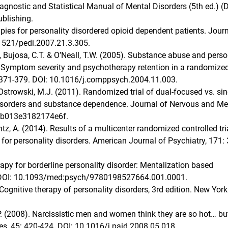
agnostic and Statistical Manual of Mental Disorders (5th ed.) 
blishing.
apies for personality disordered opioid dependent patients. Journ
.1521/pedi.2007.21.3.305.
J., Bujosa, C.T. & O’Neall, T.W. (2005). Substance abuse and perso
s: Symptom severity and psychotherapy retention in a randomize
6: 371-379. DOI: 10.1016/j.comppsych.2004.11.003.
& Ostrowski, M.J. (2011). Randomized trial of dual-focused vs. sin
 disorders and substance dependence. Journal of Nervous and Me
.0b013e3182174e6f.
ntz, A. (2014). Results of a multicenter randomized controlled tri
 for personality disorders. American Journal of Psychiatry, 171:
apy for borderline personality disorder: Mentalization based
s. DOI: 10.1093/med:psych/9780198527664.001.0001.
 Cognitive therapy of personality disorders, 3rd edition. New York
P. (2008). Narcissistic men and women think they are so hot… bu
ces, 45: 420-424. DOI: 10.1016/j.paid.2008.05.018.