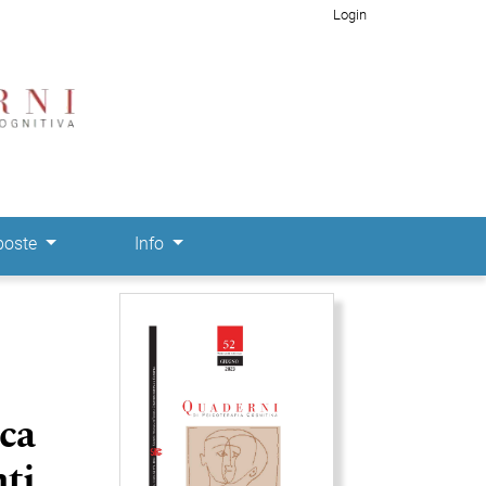
Login
poste
Info
Immagine di copertina
ica
nti