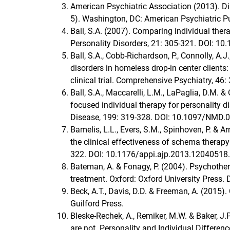
American Psychiatric Association (2013). Di
5). Washington, DC: American Psychiatric Pu
Ball, S.A. (2007). Comparing individual ther
Personality Disorders, 21: 305-321. DOI: 10
Ball, S.A., Cobb-Richardson, P., Connolly, A.
disorders in homeless drop-in center client
clinical trial. Comprehensive Psychiatry, 4
Ball, S.A., Maccarelli, L.M., LaPaglia, D.M. 
focused individual therapy for personality
Disease, 199: 319-328. DOI: 10.1097/NMD
Bamelis, L.L., Evers, S.M., Spinhoven, P. & Ar
the clinical effectiveness of schema therapy
322. DOI: 10.1176/appi.ajp.2013.12040518.
Bateman, A. & Fonagy, P. (2004). Psychother
treatment. Oxford: Oxford University Pres
Beck, A.T., Davis, D.D. & Freeman, A. (2015).
Guilford Press.
Bleske-Rechek, A., Remiker, M.W. & Baker, J.
are not. Personality and Individual Differen