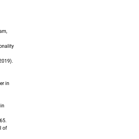
tam,
onality
(2019).
er in
 in
65.
l of