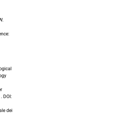
W.
ence:
ogical
logy
er
. DOI:
ale dei