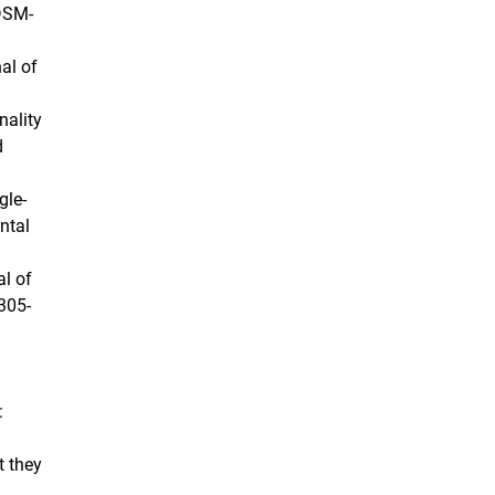
(DSM-
al of
nality
d
gle-
ntal
al of
 305-
:
t they