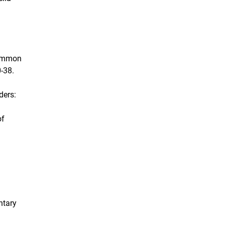
 common
-38.
ders:
of
ntary