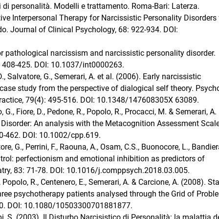
i di personalità. Modelli e trattamento. Roma-Bari: Laterza.
ive Interpersonal Therapy for Narcissistic Personality Disorders
do. Journal of Clinical Psychology, 68: 922-934. DOI:
r pathological narcissism and narcissistic personality disorder.
): 408-425. DOI: 10.1037/int0000263.
 D., Salvatore, G., Semerari, A. et al. (2006). Early narcissistic
 case study from the perspective of dialogical self theory. Psych
ractice, 79(4): 495-516. DOI: 10.1348/147608305X 63089.
, G., Fiore, D., Pedone, R., Popolo, R., Procacci, M. & Semerari, A.
y Disorder: An analysis with the Metacognition Assessment Scale
50-462. DOI: 10.1002/cpp.619.
re, G., Perrini, F., Raouna, A., Osam, C.S., Buonocore, L., Bandier
rol: perfectionism and emotional inhibition as predictors of
atry, 83: 71-78. DOI: 10.1016/j.comppsych.2018.03.005.
, Popolo, R., Centenero, E., Semerari, A. & Carcione, A. (2008). St
Three psychotherapy patients analysed through the Grid of Probl
480. DOI: 10.1080/10503300701881877.
pi, S. (2003). Il Disturbo Narcisistico di Personalità: la malattia d