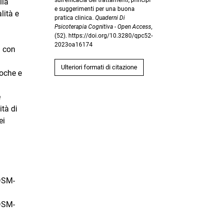
sull’efficacia dei trattamenti, principi
lla
e suggerimenti per una buona
lità e
pratica clinica.
Quaderni Di
Psicoterapia Cognitiva - Open Access
,
(52). https://doi.org/10.3280/qpc52-
2023oa16174
i con
Ulteriori formati di citazione
poche e
e
tà di
ei
(DSM-
(DSM-