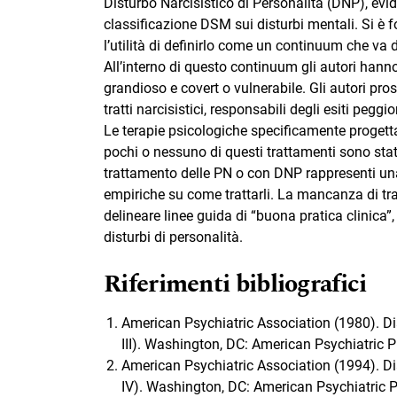
Disturbo Narcisistico di Personalità (DNP), evide
classificazione DSM sui disturbi mentali. Si è f
l’utilità di definirlo come un continuum che va
All’interno di questo continuum gli autori hanno 
grandioso e covert o vulnerabile. Gli autori pro
tratti narcisistici, responsabili degli esiti peggio
Le terapie psicologiche specificamente progett
pochi o nessuno di questi trattamenti sono stati
trattamento delle PN o con DNP rappresenti un
empiriche su come trattarli. La mancanza di tr
delineare linee guida di “buona pratica clinica”,
disturbi di personalità.
Riferimenti bibliografici
American Psychiatric Association (1980). Di
III). Washington, DC: American Psychiatric P
American Psychiatric Association (1994). Di
IV). Washington, DC: American Psychiatric P