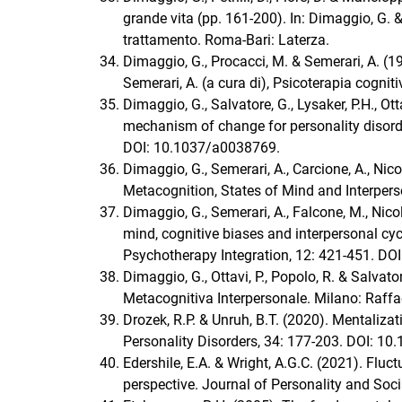
grande vita (pp. 161-200). In: Dimaggio, G. & 
trattamento. Roma-Bari: Laterza.
Dimaggio, G., Procacci, M. & Semerari, A. (19
Semerari, A. (a cura di), Psicoterapia cognit
Dimaggio, G., Salvatore, G., Lysaker, P.H., O
mechanism of change for personality disorde
DOI: 10.1037/a0038769.
Dimaggio, G., Semerari, A., Carcione, A., Nic
Metacognition, States of Mind and Interpers
Dimaggio, G., Semerari, A., Falcone, M., Nico
mind, cognitive biases and interpersonal cyc
Psychotherapy Integration, 12: 421-451. DO
Dimaggio, G., Ottavi, P., Popolo, R. & Salv
Metacognitiva Interpersonale. Milano: Raffae
Drozek, R.P. & Unruh, B.T. (2020). Mentaliza
Personality Disorders, 34: 177-203. DOI: 1
Edershile, E.A. & Wright, A.G.C. (2021). Flu
perspective. Journal of Personality and So