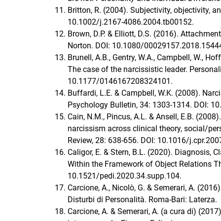
Britton, R. (2004). Subjectivity, objectivity,
10.1002/j.2167-4086.2004.tb00152.
Brown, D.P. & Elliott, D.S. (2016). Attachme
Norton. DOI: 10.1080/00029157.2018.1544
Brunell, A.B., Gentry, W.A., Campbell, W., H
The case of the narcissistic leader. Persona
10.1177/0146167208324101.
Buffardi, L.E. & Campbell, W.K. (2008). Narc
Psychology Bulletin, 34: 1303-1314. DOI:
Cain, N.M., Pincus, A.L. & Ansell, E.B. (2008
narcissism across clinical theory, social/pe
Review, 28: 638-656. DOI: 10.1016/j.cpr.200
Caligor, E. & Stern, B.L. (2020). Diagnosis, 
Within the Framework of Object Relations Th
10.1521/pedi.2020.34.supp.104.
Carcione, A., Nicolò, G. & Semerari, A. (201
Disturbi di Personalità. Roma-Bari: Laterza.
Carcione, A. & Semerari, A. (a cura di) (2017)