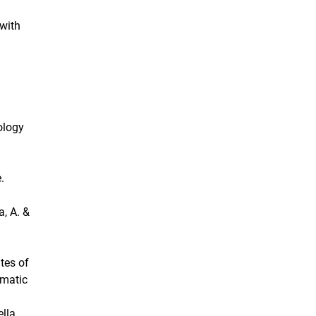
 with
ology
.
a, A. &
ates of
ematic
ella