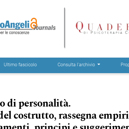
ne
Ultimo fascicolo
Consulta l'archivio
Pro
co di personalità.
el costrutto, rassegna empir
ttamenti, principi e suggerime