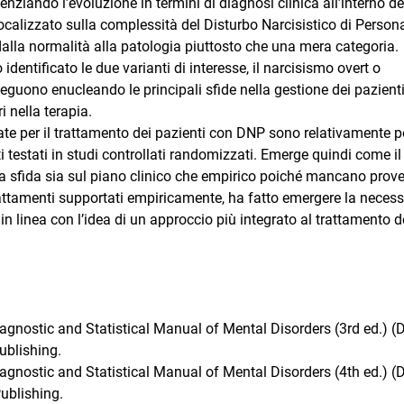
nziando l’evoluzione in termini di diagnosi clinica all’interno de
ocalizzato sulla complessità del Disturbo Narcisistico di Persona
 dalla normalità alla patologia piuttosto che una mera categoria.
identificato le due varianti di interesse, il narcisismo overt o
seguono enucleando le principali sfide nella gestione dei pazient
ri nella terapia.
ate per il trattamento dei pazienti con DNP sono relativamente 
 testati in studi controllati randomizzati. Emerge quindi come il
a sfida sia sul piano clinico che empirico poiché mancano prov
attamenti supportati empiricamente, ha fatto emergere la necessi
 in linea con l’idea di un approccio più integrato al trattamento d
agnostic and Statistical Manual of Mental Disorders (3rd ed.) 
ublishing.
agnostic and Statistical Manual of Mental Disorders (4th ed.) 
ublishing.