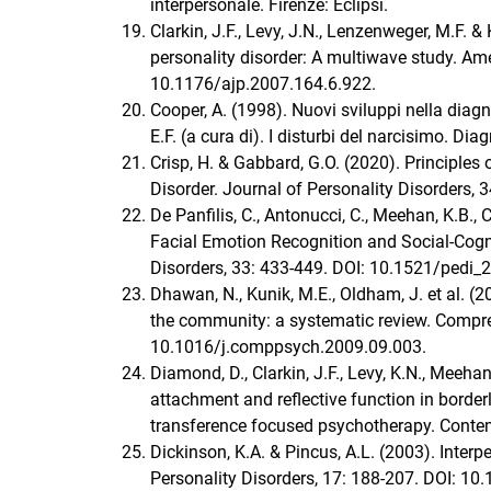
interpersonale. Firenze: Eclipsi.
Clarkin, J.F., Levy, J.N., Lenzenweger, M.F. &
personality disorder: A multiwave study. Ame
10.1176/ajp.2007.164.6.922.
Cooper, A. (1998). Nuovi sviluppi nella diagn
E.F. (a cura di). I disturbi del narcisimo. Dia
Crisp, H. & Gabbard, G.O. (2020). Principles
Disorder. Journal of Personality Disorders,
De Panfilis, C., Antonucci, C., Meehan, K.B., C
Facial Emotion Recognition and Social-Cognit
Disorders, 33: 433-449. DOI: 10.1521/pedi
Dhawan, N., Kunik, M.E., Oldham, J. et al. (2
the community: a systematic review. Compre
10.1016/j.comppsych.2009.09.003.
Diamond, D., Clarkin, J.F., Levy, K.N., Meeha
attachment and reflective function in borderl
transference focused psychotherapy. Conte
Dickinson, K.A. & Pincus, A.L. (2003). Inter
Personality Disorders, 17: 188-207. DOI: 10