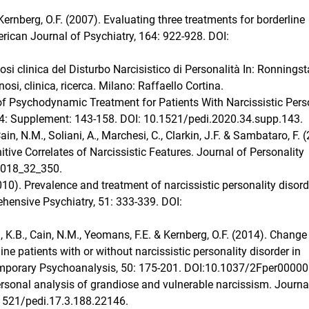
 Kernberg, O.F. (2007). Evaluating three treatments for borderline
rican Journal of Psychiatry, 164: 922-928. DOI:
osi clinica del Disturbo Narcisistico di Personalità In: Ronnings
gnosi, clinica, ricerca. Milano: Raffaello Cortina.
 of Psychodynamic Treatment for Patients With Narcissistic Pers
 34: Supplement: 143-158. DOI: 10.1521/pedi.2020.34.supp.143.
ain, N.M., Soliani, A., Marchesi, C., Clarkin, J.F. & Sambataro, F. 
ive Correlates of Narcissistic Features. Journal of Personality
_2018_32_350.
010). Prevalence and treatment of narcissistic personality disord
hensive Psychiatry, 51: 333-339. DOI:
n, K.B., Cain, N.M., Yeomans, F.E. & Kernberg, O.F. (2014). Change
ine patients with or without narcissistic personality disorder in
mporary Psychoanalysis, 50: 175-201. DOI:10.1037/2Fper00000
personal analysis of grandiose and vulnerable narcissism. Journa
.1521/pedi.17.3.188.22146.