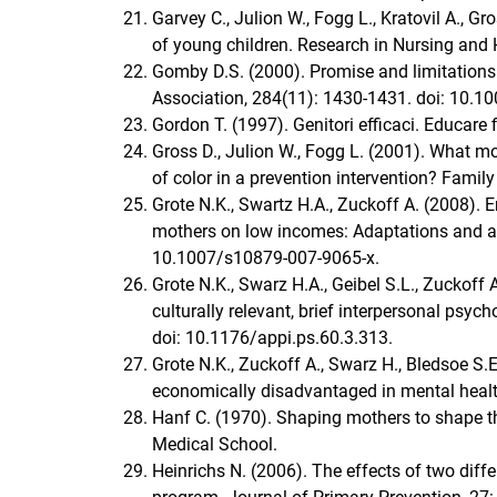
Garvey C., Julion W., Fogg L., Kratovil A., Gr
of young children. Research in Nursing and 
Gomby D.S. (2000). Promise and limitations
Association, 284(11): 1430-1431. doi: 10.1
Gordon T. (1997). Genitori efficaci. Educare f
Gross D., Julion W., Fogg L. (2001). What 
of color in a prevention intervention? Famil
Grote N.K., Swartz H.A., Zuckoff A. (2008).
mothers on low incomes: Adaptations and ad
10.1007/s10879-007-9065-x.
Grote N.K., Swarz H.A., Geibel S.L., Zuckoff 
culturally relevant, brief interpersonal psyc
doi: 10.1176/appi.ps.60.3.313.
Grote N.K., Zuckoff A., Swarz H., Bledsoe S
economically disadvantaged in mental healt
Hanf C. (1970). Shaping mothers to shape th
Medical School.
Heinrichs N. (2006). The effects of two diffe