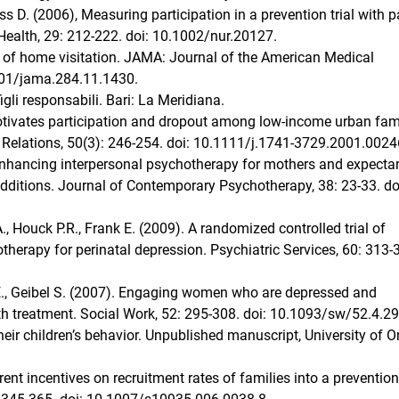
oss D. (2006), Measuring participation in a prevention trial with 
Health, 29: 212-222. doi: 10.1002/nur.20127.
 of home visitation. JAMA: Journal of the American Medical
001/jama.284.11.1430.
igli responsabili. Bari: La Meridiana.
motivates participation and dropout among low-income urban fam
y Relations, 50(3): 246-254. doi: 10.1111/j.1741-3729.2001.0024
 Enhancing interpersonal psychotherapy for mothers and expecta
ditions. Journal of Contemporary Psychotherapy, 38: 23-33. do
A., Houck P.R., Frank E. (2009). A randomized controlled trial of
hotherapy for perinatal depression. Psychiatric Services, 60: 313-
.E., Geibel S. (2007). Engaging women who are depressed and
h treatment. Social Work, 52: 295-308. doi: 10.1093/sw/52.4.29
eir children’s behavior. Unpublished manuscript, University of 
rent incentives on recruitment rates of families into a prevention