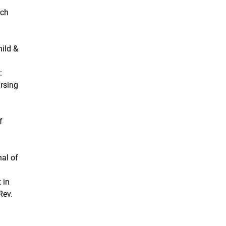
rch
hild &
:
rsing
f
nal of
 in
Rev.