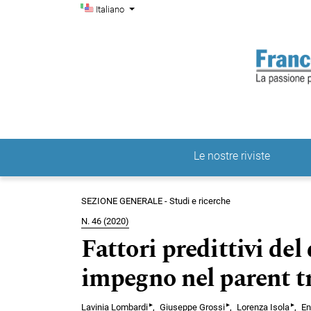
Menu di amministrazio
Salta al menu principale di navigazione
Salta al contenuto principale
Salta al piè di pagina del sito
Cambia la lingua. La lingua corrente è:
Italiano
Le nostre riviste
Menu principale
SEZIONE GENERALE - Studi e ricerche
N. 46 (2020)
Fattori predittivi del
impegno nel parent t
▸
▸
▸
Lavinia Lombardi
Giuseppe Grossi
Lorenza Isola
En