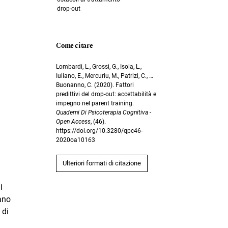
drop-out
Come citare
Lombardi, L., Grossi, G., Isola, L.,
Iuliano, E., Mercuriu, M., Patrizi, C., …
Buonanno, C. (2020). Fattori
predittivi del drop-out: accettabilità e
impegno nel parent training.
Quaderni Di Psicoterapia Cognitiva -
Open Access
, (46).
https://doi.org/10.3280/qpc46-
2020oa10163
Ulteriori formati di citazione
i
rano
 di