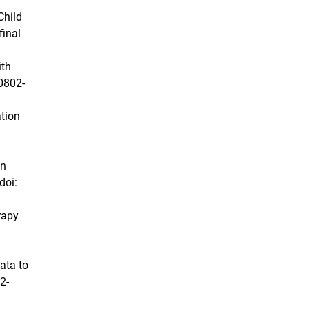
Child
final
ith
0802-
ation
en
doi:
rapy
ata to
2-