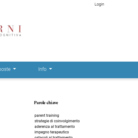
Login
poste
Info
Parole chiave
parent training
strategie di coinvolgimento
aderenza al trattamento
impegno terapeutico
ostacoli al trattamento