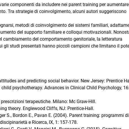
 e varie componenti da includere nei parent training per aumentare
nto. Tra strategie di coinvolgimento, alcuni autori suggeriscono
pegnarsi, metodi di coinvolgimento dei sistemi familiari, adattame
, aumento del supporto familiare e colloqui motivazionali. Nonost
l cambiamento del comportamento genitoriale, la letteratura
cui gli studi presentati hanno piccoli campioni che limitano il pot
ttitudes and predicting social behavior. New Jersey: Prentice Ha
in child psychotherapy. Advances in Clinical Child Psychology, 16
 prescrizioni terapeutiche. Milano: Mc Graw-Hill.
ing theory. Englewood Cliffs, NJ: Prentice-Hall.
Zelger S., Bordon E., Pavan E. (2004). Parent training: programmi di
iscipinarietà e Ricerca, IX, 1: 157-178.