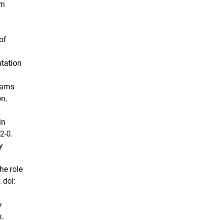
om
of
ntation
grams
n,
in
2-0.
y
he role
 doi:
y
x.