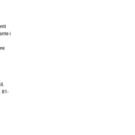
nti
ante i
ere
ll.
: 81-