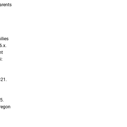
parents
ilies
6.x.
nt
i:
321.
5.
Oregon