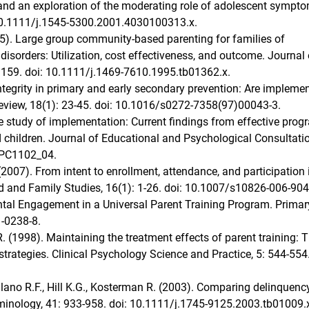
and an exploration of the moderating role of adolescent sympt
: 10.1111/j.1545-5300.2001.4030100313.x.
5). Large group community-based parenting for families of
 disorders: Utilization, cost effectiveness, and outcome. Journal 
1159. doi: 10.1111/j.1469-7610.1995.tb01362.x.
ntegrity in primary and early secondary prevention: Are impleme
 Review, 18(1): 23-45. doi: 10.1016/s0272-7358(97)00043-3.
e study of implementation: Current findings from effective pro
d children. Journal of Educational and Psychological Consultatio
EPC1102_04.
(2007). From intent to enrollment, attendance, and participation 
ld and Family Studies, 16(1): 1-26. doi: 10.1007/s10826-006-904
ental Engagement in a Universal Parent Training Program. Primar
1-0238-8.
. (1998). Maintaining the treatment effects of parent training: T
rategies. Clinical Psychology Science and Practice, 5: 544-554.
talano R.F., Hill K.G., Kosterman R. (2003). Comparing delinquenc
riminology, 41: 933-958. doi: 10.1111/j.1745-9125.2003.tb01009.