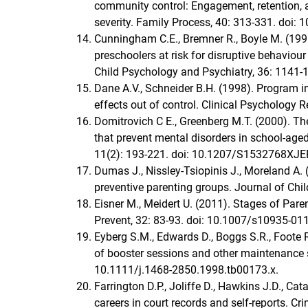
community control: Engagement, retention, 
severity. Family Process, 40: 313-331. doi
Cunningham C.E., Bremner R., Boyle M. (199
preschoolers at risk for disruptive behaviour
Child Psychology and Psychiatry, 36: 1141-
Dane A.V., Schneider B.H. (1998). Program i
effects out of control. Clinical Psychology
Domitrovich C E., Greenberg M.T. (2000). Th
that prevent mental disorders in school-age
11(2): 193-221. doi: 10.1207/S1532768XJ
Dumas J., Nissley-Tsiopinis J., Moreland A. 
preventive parenting groups. Journal of Chi
Eisner M., Meidert U. (2011). Stages of Par
Prevent, 32: 83-93. doi: 10.1007/s10935-01
Eyberg S.M., Edwards D., Boggs S.R., Foote R
of booster sessions and other maintenance st
10.1111/j.1468-2850.1998.tb00173.x.
Farrington D.P., Joliffe D., Hawkins J.D., Ca
careers in court records and self-reports. C