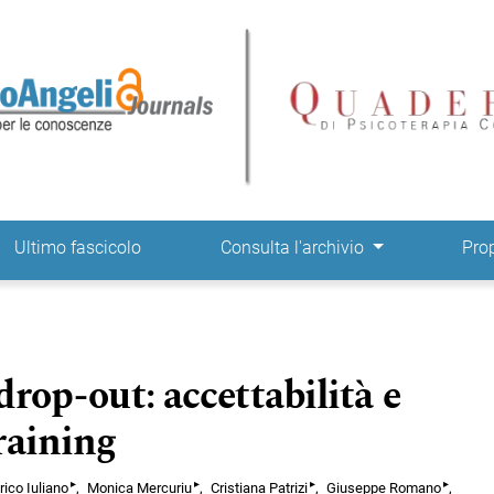
ne
Ultimo fascicolo
Consulta l'archivio
Pro
 drop-out: accettabilità e
raining
▸
▸
▸
▸
rico Iuliano
Monica Mercuriu
Cristiana Patrizi
Giuseppe Romano