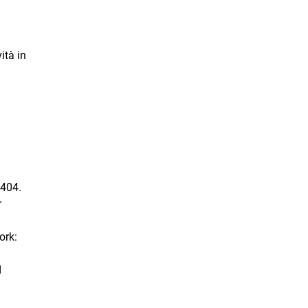
ità in
0404.
r
ork:
d