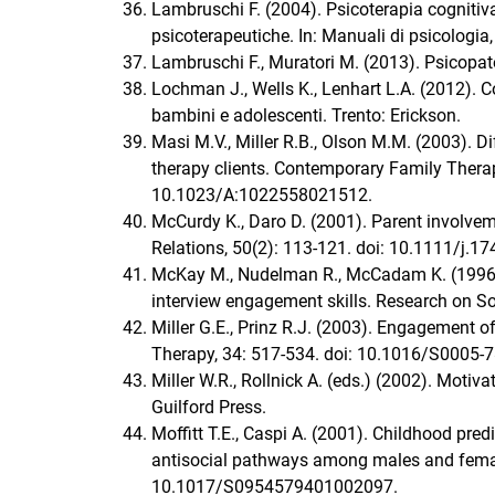
Lambruschi F. (2004). Psicoterapia cognitiva
psicoterapeutiche. In: Manuali di psicologia, 
Lambruschi F., Muratori M. (2013). Psicopato
Lochman J., Wells K., Lenhart L.A. (2012). C
bambini e adolescenti. Trento: Erickson.
Masi M.V., Miller R.B., Olson M.M. (2003). D
therapy clients. Contemporary Family Therapy
10.1023/A:1022558021512.
McCurdy K., Daro D. (2001). Parent involvem
Relations, 50(2): 113-121. doi: 10.1111/j.1
McKay M., Nudelman R., McCadam K. (1996b). 
interview engagement skills. Research on S
Miller G.E., Prinz R.J. (2003). Engagement o
Therapy, 34: 517-534. doi: 10.1016/S0005-
Miller W.R., Rollnick A. (eds.) (2002). Motiv
Guilford Press.
Moffitt T.E., Caspi A. (2001). Childhood pred
antisocial pathways among males and femal
10.1017/S0954579401002097.