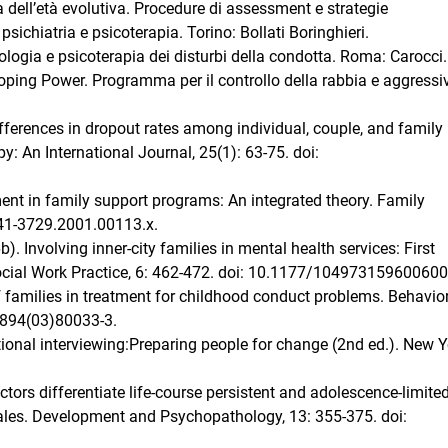
 dell’età evolutiva. Procedure di assessment e strategie
psichiatria e psicoterapia. Torino: Bollati Boringhieri.
logia e psicoterapia dei disturbi della condotta. Roma: Carocci.
oping Power. Programma per il controllo della rabbia e aggressiv
ifferences in dropout rates among individual, couple, and family
: An International Journal, 25(1): 63-75. doi:
ent in family support programs: An integrated theory. Family
741-3729.2001.00113.x.
Involving inner-city families in mental health services: First
ocial Work Practice, 6: 462-472. doi: 10.1177/10497315960060
f families in treatment for childhood conduct problems. Behavio
7894(03)80033-3.
ational interviewing:Preparing people for change (2nd ed.). New Y
ictors differentiate life-course persistent and adolescence-limite
es. Development and Psychopathology, 13: 355-375. doi: