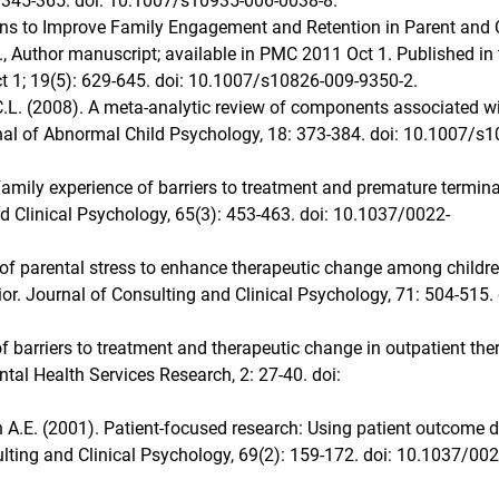
: 345-365. doi: 10.1007/s10935-006-0038-8.
ions to Improve Family Engagement and Retention in Parent and 
, Author manuscript; available in PMC 2011 Oct 1. Published in 
Oct 1; 19(5): 629-645. doi: 10.1007/s10826-009-9350-2.
e C.L. (2008). A meta-analytic review of components associated w
nal of Abnormal Child Psychology, 18: 373-384. doi: 10.1007/s1
Family experience of barriers to treatment and premature termin
nd Clinical Psychology, 65(3): 453-463. doi: 10.1037/0022-
 of parental stress to enhance therapeutic change among childr
ior. Journal of Consulting and Clinical Psychology, 71: 504-515. 
of barriers to treatment and therapeutic change in outpatient the
ental Health Services Research, 2: 27-40. doi:
h A.E. (2001). Patient-focused research: Using patient outcome d
lting and Clinical Psychology, 69(2): 159-172. doi: 10.1037/002