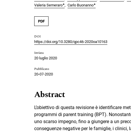
▸
▸
Valeria Semeraro
Carlo Buonanno
PDF
DOI
https://doi.org/10.3280/qpc46-2020oa10163
Inviata
20 luglio 2020
Pubblicato
20-07-2020
Abstract
L’obiettivo di questa revisione è identificare me
programmi di parent training (BPT). Nonostante l
uno scarso impegno, fino a giungere a un prec
conseguenze negative per le famiglie, i clinici, l