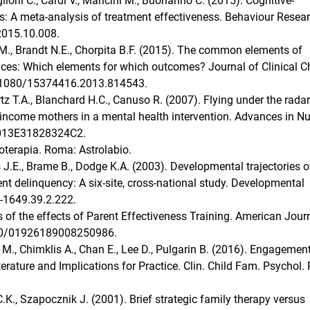
glioni C., Cardi V., Mancini M., Buonanno C. (2015). Cognitive-
rs: A meta-analysis of treatment effectiveness. Behaviour Resea
.2015.10.008.
y M., Brandt N.E., Chorpita B.F. (2015). The common elements of
ices: Which elements for which outcomes? Journal of Clinical C
10.1080/15374416.2013.814543.
tz T.A., Blanchard H.C., Canuso R. (2007). Flying under the radar
ncome mothers in a mental health intervention. Advances in Nu
B013E31828324C2.
coterapia. Roma: Astrolabio.
s J.E., Brame B., Dodge K.A. (2003). Developmental trajectories o
nt delinquency: A six-site, cross-national study. Developmental
-1649.39.2.222.
s of the effects of Parent Effectiveness Training. American Jour
1080/01926189008250986.
 M., Chimklis A., Chan E., Lee D., Pulgarin B. (2016). Engagement
erature and Implications for Practice. Clin. Child Fam. Psychol. 
.K., Szapocznik J. (2001). Brief strategic family therapy versus