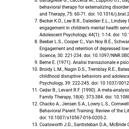
Battagliese G., Caccetta M., Luppino O.I., Ba
behavioral therapy for externalizing disorde
and Therapy, 75: 60-71. doi: 10.1016/j.brat
Becker K.D., Lee B.R., Daleiden E.L., Lindse
engagement in children’s mental health serv
Adolescent Psychology, 44(1): 1-14. doi: 
Beeber L.S., Cooper C., Van Noy B.E., Schwar
Engagement and retention of depressed lowi
Science, 30: 221-234. doi: 10.1097/NNR.0
Berne E. (1971). Analisi transazionale e psi
Broidy L.M., Nagin D.S., Tremblay R.E., Bate
childhood disruptive behaviors and adolesce
Psychology, 39: 222-245. doi: 10.1037/0012
Cedar B., Levant R.F. (1990). A meta-analysi
Family Therapy, 18(4): 373-384. doi: 10.
Chacko A., Jensen S.A., Lowry L.S., Cornwell
Behavioral Parent Training: Review of the Lit
doi: 10.1007/s10567-016-0205-2.
Coatsworth J.D., Santisteban D.A., McBride C