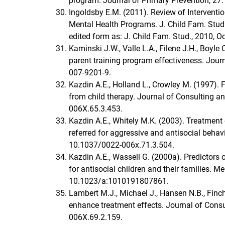
program. Journal of Primary Prevention, 27
Ingoldsby E.M. (2011). Review of Intervent
Mental Health Programs. J. Child Fam. Stud.
edited form as: J. Child Fam. Stud., 2010, 
Kaminski J.W., Valle L.A., Filene J.H., Boyl
parent training program effectiveness. Jour
007-9201-9.
Kazdin A.E., Holland L., Crowley M. (1997). 
from child therapy. Journal of Consulting a
006X.65.3.453.
Kazdin A.E., Whitely M.K. (2003). Treatment
referred for aggressive and antisocial behav
10.1037/0022-006x.71.3.504.
Kazdin A.E., Wassell G. (2000a). Predictors 
for antisocial children and their families. M
10.1023/a:1010191807861.
Lambert M.J., Michael J., Hansen N.B., Finc
enhance treatment effects. Journal of Consu
006X.69.2.159.