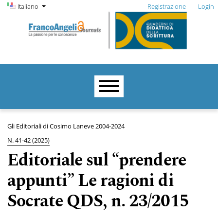
Menu di amministrazione
Salta al menu principale di navigazione
Salta al contenuto principale
Salta al piè di pagina del sito
Cambia la lingua. La lingua corrente è:
Italiano
Registrazione
Login
Menu principale
Gli Editoriali di Cosimo Laneve 2004-2024
N. 41-42 (2025)
Editoriale sul “prendere
appunti” Le ragioni di
Socrate QDS, n. 23/2015