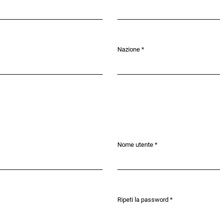
Nazione
*
Obbligatorio
Nome utente
*
Obbligatorio
Ripeti la password
*
Obbligatorio