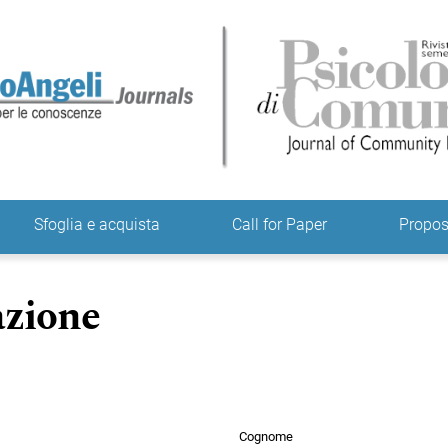
ne
Sfoglia e acquista
Call for Paper
Propo
azione
Cognome