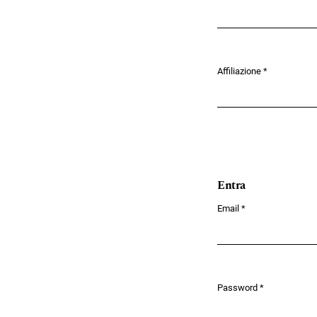
Obbligatorio
Affiliazione
*
Obbligatorio
Entra
Email
*
Obbligatorio
Password
*
Obbligatorio