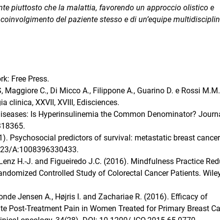
ente piuttosto che la malattia, favorendo un approccio olistico e
 coinvolgimento del paziente stesso e di un’equipe multidi­scipli
rk: Free Press.
, Maggiore C., Di Micco A., Filippone A., Guarino D. e Rossi M.M.
a clinica, XXVII, XVIII, Edisciences.
 Diseases: Is Hyperinsulinemia the Common Denominator? Journa
0318365.
. Psychosocial predictors of survival: metastatic breast cancer
.1023/A:1008396330433.
, Lenz H.-J. and Figueiredo J.C. (2016). Mindfulness Practice Re
andomized Controlled Study of Colorectal Cancer Patients. Wile
de Jensen A., Højris I. and Zachariae R. (2016). Efficacy of
te Post-Treatment Pain in Women Treated for Primary Breast Ca