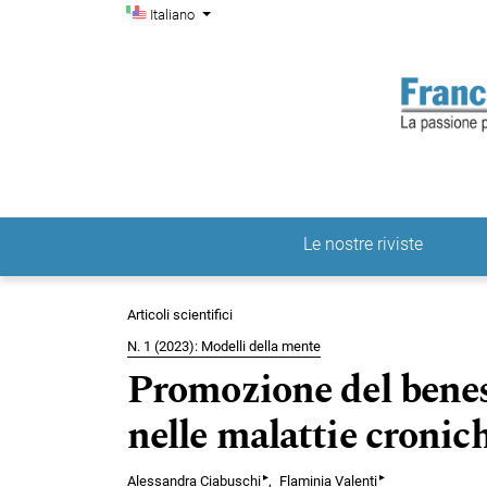
Menu di amministrazio
Salta al menu principale di navigazione
Salta al contenuto principale
Salta al piè di pagina del sito
Cambia la lingua. La lingua corrente è:
Italiano
Le nostre riviste
Menu principale
Articoli scientifici
N. 1 (2023): Modelli della mente
Promozione del benes
nelle malattie cronic
▸
▸
Alessandra Ciabuschi
Flaminia Valenti