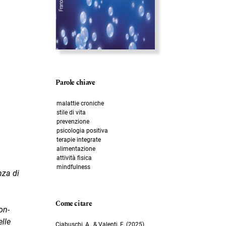
Parole chiave
malattie croniche
stile di vita
prevenzione
psicologia positiva
terapie integrate
alimentazione
attività fisica
mindfulness
nza di
a
Come citare
on­
elle
Ciabuschi, A., & Valenti, F. (2025).