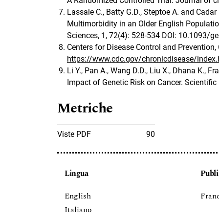
A Randomized Controlled Trial. Journal of c
Lassale C., Batty G.D., Steptoe A. and Cadar
Multimorbidity in an Older English Populati
Sciences, 1, 72(4): 528-534 DOI: 10.1093/g
Centers for Disease Control and Prevention,
https://www.cdc.gov/chronicdisease/index
Li Y., Pan A., Wang D.D., Liu X., Dhana K., F
Impact of Genetic Risk on Cancer. Scientifi
Metriche
Viste PDF
90
Lingua
Publi
English
Franc
Italiano