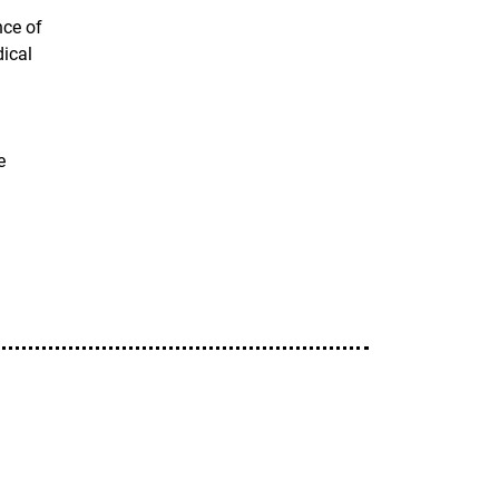
nce of
dical
e