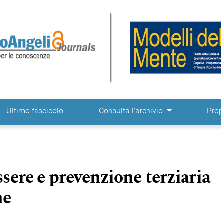
ne
Ultimo fascicolo
Consulta l'archivio
Pro
sere e prevenzione terziaria
he