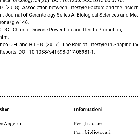
linical oncology, 34(28). DOI: 10.1200/JCO.2015.65.0770.
 D. (2018). Association between Lifestyle Factors and the Incide
on. Journal of Gerontology Series A: Biological Sciences and Me
erona/glw146.
 CDC - Chronic Disease Prevention and Health Promotion,
.htm
.
ranco O.H. and Hu F.B. (2017). The Role of Lifestyle in Shaping th
c Reports, DOI: 10.1038/s41598-017-08981-1.
sher
Informazioni
oAngeli.it
Per gli autori
Per i bibliotecari