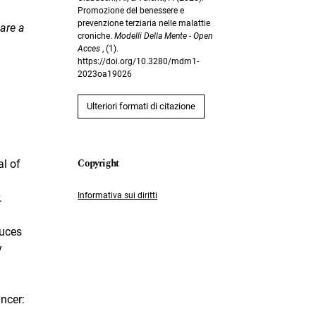
Promozione del benessere e
prevenzione terziaria nelle malattie
nare a
croniche.
Modelli Della Mente - Open
Acces
, (1).
https://doi.org/10.3280/mdm1-
2023oa19026
Ulteriori formati di citazione
l of
Informativa sui diritti
.
duces
y
ncer: