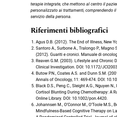
terapie integrate, che mettono al centro il pazi
personalizzato ai trat­tamenti, comprendendo il
servizio della persona.
Riferimenti bibliografici
Agus D.B. (2012). The End of Illness, New Yo
Santoro A., Surbone A., Tralongo P., Magno S
(2012). Guariti e cronici. Manuale di oncologi
Reaven G.M. (2003). Lifestyle and Chronic
Clinical Investigation. DOI: 10.1172/JCI20
Butow P.N., Coates A.S. and Dunn S.M. (2001)
Annals of Oncology, 11: 469-474. DOI: 10
Black D.S., Peng C., Sleight A.G., Nguyen N.
Cortisol Blunting During Chemotherapy: A R
Online Library. DOI: 10.1002/pon.4420.
Johannsen M., O’Connor M., O’Toole M.S., Bon
Mindfulness-Based Cognitive Therapy on La