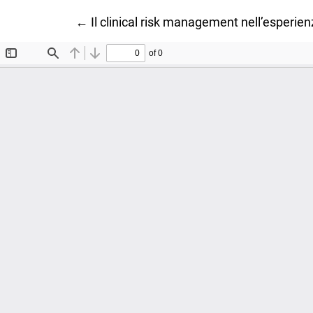
Ritorna ai dettagli dell'articolo
←
Il clinical risk management nell’esperien