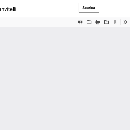
Scarica PDF
Scarica
nvitelli