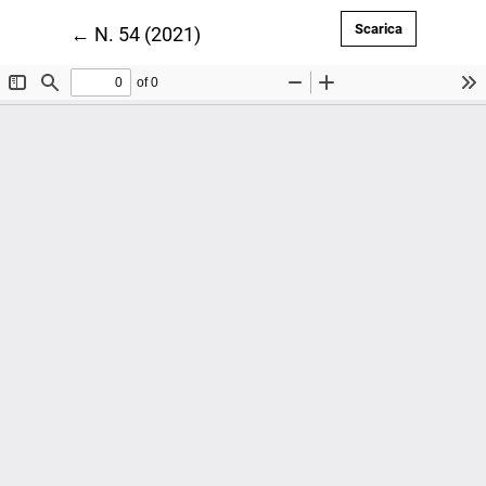
Scarica PDF
Scarica
Ritorna ai dettagli dell'articolo
←
N. 54 (2021)