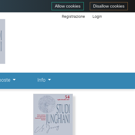
Allow cookies
Disallow cookies
Registrazione
Login
poste
Info
Immagine di copertina