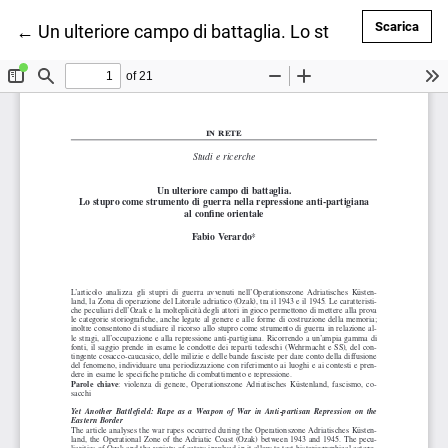
Scar
Scarica
Ritorna ai dettagli dell'articolo
←
Un ulteriore campo di battaglia. Lo stupro come stru