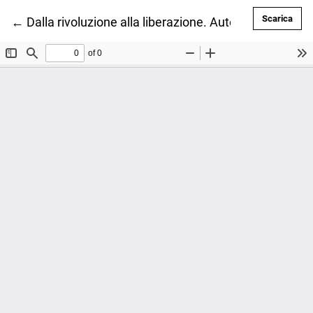
Scar
Scarica
Ritorna ai dettagli dell'articolo
←
Dalla rivoluzione alla liberazione. Autocoscienza fe