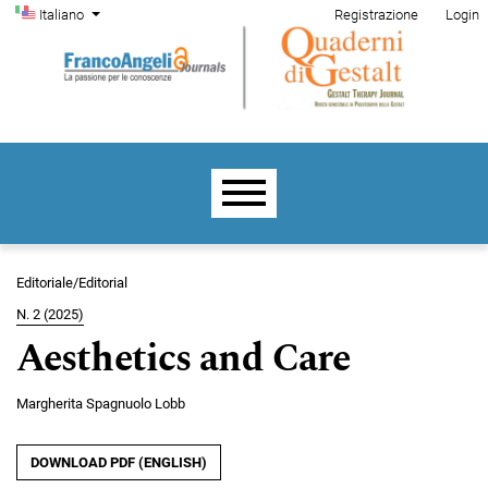
Menu di amministrazione
Salta al menu principale di navigazione
Salta al contenuto principale
Salta al piè di pagina del sito
Cambia la lingua. La lingua corrente è:
Italiano
Registrazione
Login
Menu principale
Editoriale/Editorial
N. 2 (2025)
Aesthetics and Care
Margherita Spagnuolo Lobb
DOWNLOAD PDF (ENGLISH)