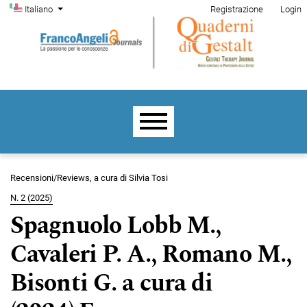
Menu di amministrazione
Salta al menu principale di navigazione
Salta al contenuto principale
Salta al piè di pagina del sito
Cambia la lingua. La lingua corrente è:
Italiano
Registrazione
Login
Menu principale
Recensioni/Reviews, a cura di Silvia Tosi
N. 2 (2025)
Spagnuolo Lobb M.,
Cavaleri P. A., Romano M.,
Bisonti G. a cura di