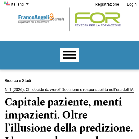
Menu di amministrazione
Salta al menu principale di navigazione
Salta al contenuto principale
Salta al piè di pagina del sito
Cambia la lingua. La lingua corrente è:
Italiano
Registrazione
Login
Menu principale
Ricerca e Studi
N. 1 (2026): Chi decide davvero? Decisione e responsabilità nell’era dell’IA.
Capitale paziente, menti
impazienti. Oltre
l’illusione della predizione.