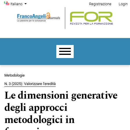
Menu di amministrazione
Salta al menu principale di navigazione
Salta al contenuto principale
Salta al piè di pagina del sito
Cambia la lingua. La lingua corrente è:
Italiano
Registrazione
Login
Menu principale
Metodologie
N. 3 (2025): Valorizzare l'eredità
Le dimensioni generative
degli approcci
metodologici in