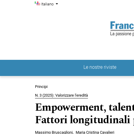
Menu di amministrazio
Salta al menu principale di navigazione
Salta al contenuto principale
Salta al piè di pagina del sito
Cambia la lingua. La lingua corrente è:
Italiano
Le nostre riviste
Menu principale
Principi
N. 3 (2025): Valorizzare l'eredità
Empowerment, talento
Fattori longitudinali
Massimo Bruscaglioni
Maria Cristina Cavalieri