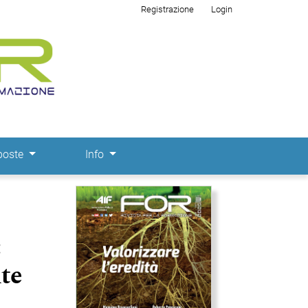
Registrazione
Login
poste
Info
Immagine di copertina
:
nte