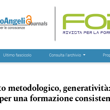
ne
Ultimo fascicolo
Consulta l'archivio
Pro
 metodologico, generatività
 per una formazione consiste