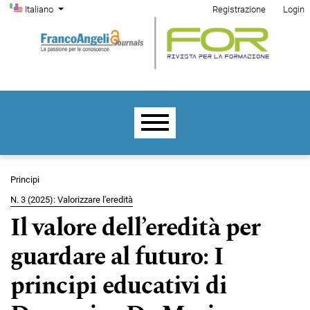
Menu di amministrazione
Salta al menu principale di navigazione
Salta al contenuto principale
Salta al piè di pagina del sito
Cambia la lingua. La lingua corrente è:
Italiano
Registrazione
Login
Menu principale
Principi
N. 3 (2025): Valorizzare l'eredità
Il valore dell’eredità per
guardare al futuro: I
principi educativi di