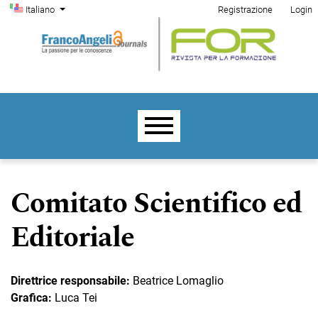
Menu di amministrazione
Salta al menu principale di navigazione
Salta al contenuto principale
Salta al piè di pagina del sito
Cambia la lingua. La lingua corrente è:
Italiano
Registrazione
Login
Menu principale
Comitato Scientifico ed
Editoriale
Direttrice responsabile:
Beatrice Lomaglio
Grafica:
Luca Tei