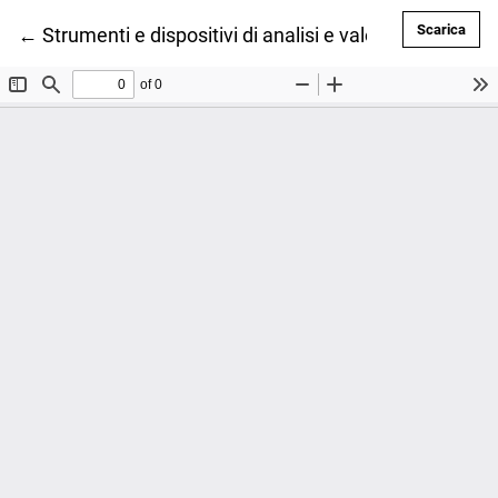
Scar
Scarica
Ritorna ai dettagli dell'articolo
←
Strumenti e dispositivi di analisi e valorizzazione de