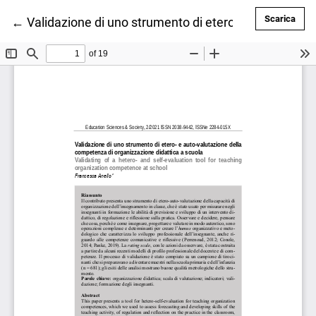
Scar
Scarica
Ritorna ai dettagli dell'articolo
←
Validazione di uno strumento di etero- e auto-valut