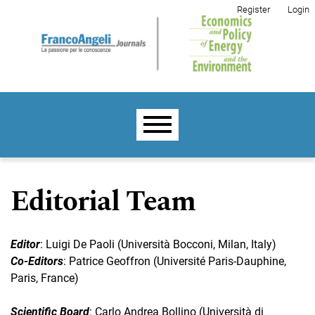
Skip to main navigation menu
Skip to main content
Skip to site footer
Register
Login
Main menu
Editorial Team
Editor
: Luigi De Paoli (Università Bocconi, Milan, Italy)
Co-Editors
: Patrice Geoffron (Université Paris-Dauphine,
Paris, France)
Scientific Board
: Carlo Andrea Bollino (Università di