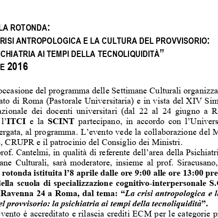
: 
LA ROTONDA
:
CRISI ANTROPOLOGICA E LA CULTURA DEL PROVVISORIO
” 
ICHIATRIA AI TEMPI DELLA TECNOLIQUIDITÀ
2016 
E 
occasione del programma delle
Settimane Culturali organizza
ato di Roma (Pastorale Universitaria) e in vista del XIV 
Sim
zionale  dei  docenti  universitari  (dal  22  al  24  giugno  a 
R
l’
ITCI 
e la
 SCINT
 partecipano, in accordo con l’Univers
rgata, al programma. L’evento vede la collaborazione del 
M
CRUPR e il patrocinio del Consiglio dei Ministri.  
prof. Cantelmi, in qualità di referente dell’area della Psic
hiatr
ne  Culturali,  sarà  moderatore,  insieme  al  prof.  Siracusa
no,
a rotonda
istituita l’8 aprile dalle ore 9:00 alle ore 13:00
pre
ella scuola di specializzazione cognitivo-interpersonale 
S.
a Ravenna 24 a Roma, dal tema: “
La crisi antropologica e l
el provvisorio: la psichiatria ai tempi della tecnoliquidità
”.
vento è accreditato e rilascia crediti ECM per le categorie 
p