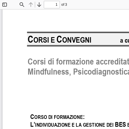
of 3
Toggle
Find
Previous
Next
Sidebar
C
C
ORSI E 
ONVEGNI
a c
Corsi di formazione accredita
Mindfulness, Psicodiagnostic
C
: 
ORSO DI FORMAZIONE
L’
BES
INDIVIDUAZIONE E LA GESTIONE DEI 
 