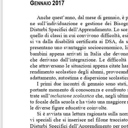
G
2017 
ENNAIO 
Anche quest’anno, dal mese di ge
nnaio, è p
ne  sull’individuazione  e  gestione  dei  Bisogn
Disturbi Specifici dell’Apprendimento. Lo scen
quello di classi in cui convivono difficoltà, e
si va dalla disabilità certificata ai DSA, da s
presentano uno svantaggio socioeconomico, lin
bambini  appena  arrivati  in  Italia  che  devono
che  derivano  dall’integrazione. 
Le  difficoltà 
che attraversano le situazioni appena citate h
rendimento scolastico degli alunni, provocan
adattamento, autostima e dispersione scolastica
I primi due incontri di gennaio sono stati,
portante momento di conoscenza e confronto r
trate sull’
inclusione scolastica
 che, negli ulti
to focale della scuola e ha visto una maggiore 
le diverse figure educative coinvolte.  
Si è avviata una lettura ragionata sulla nor
vi speciali che si inserisce nel filone traccia
Disturbi Specifici dell’Apprendimento per pot