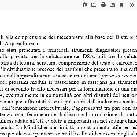
Current
Presentation
Open
Print
Download
To
View
Mode
tili alla comprensione dei meccanismi alla base dei Distu
rbi 
ell’Apprendimento.  
o  stati  presentati  i  principali  strumenti  diagnostici  prese
ollo previsto per la valutazione dei DSA, utili per la va
lut
abilità di lettura, scrittura, comprensione del testo e c
alcolo, 
ll’individuazione precoce de
i bambini che presentano una 
dif
rea dell’apprendimento e necessitano di una “
presa in carico
dei prossimi moduli si passeranno in rassegna gli strumen
ci di secondo livello necessari per la formulazione di un
a di
, eventualmente in comorbilità con altri disturbi del neu
ros
ranno  poi  affrontati  i  temi  più  caldi  dell’inclusione  sco
las
e dall’educazione interculturale, l’aggressività tra pari
 con pa
ttenzione al fenomeno del
 bullismo e l’introduzione di pr
ati
lness adatte all’età evolutiva importanti sia nel setting
 clini
scuola. La Mindfulness è, infatti, uno strumento utile per e
onsapevolezza e per accres
cere il livello di benessere de
gli al