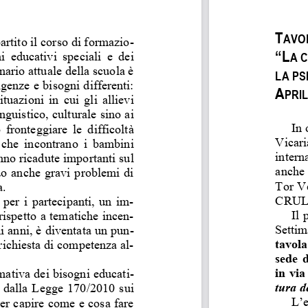
T
AVO
artito 
il corso di fo
rmazio-
“L
i  educativi  special
i  e  dei 
A 
ario attuale dell
a scuola è 
LA PS
sigenze e bisogn
i differenti: 
A
PRIL
ituazioni in cui
 gli allievi 
guistico, cultural
e sino ai 
In 
  fronteggiare  le  di
fficoltà 
Vicari
 che  incontrano  i 
bambini 
interna
anno ricadute imp
ortanti sul 
anche 
do anche gravi prob
lemi di 
Tor Ve
.  
CRUL, 
 per i partecipanti,
 un im-
Il 
ispetto a tematiche
 incen-
Settima
mi anni, è diventata un pun-
tavol
richiesta di com
petenza al-
sede d
in vi
mativa dei bisogni educati-
tura d
to dalla Legge 1
70/2010 sui 
L’e
er capire come e c
osa fare 