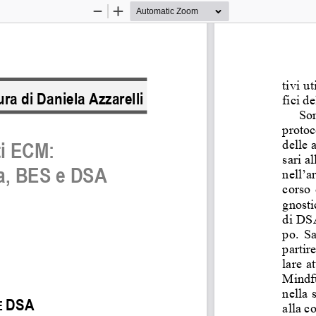
Zoom
Zoom
Out
In
tivi u
ura di Daniela Azzarelli
fici d
Son
protoc
delle 
ti ECM: 
sari a
a, BES e DSA 
nell’a
corso 
gnosti
di DSA
po.  Sa
partir
lare a
Mindfu
nella 
DSA 
E 
alla c