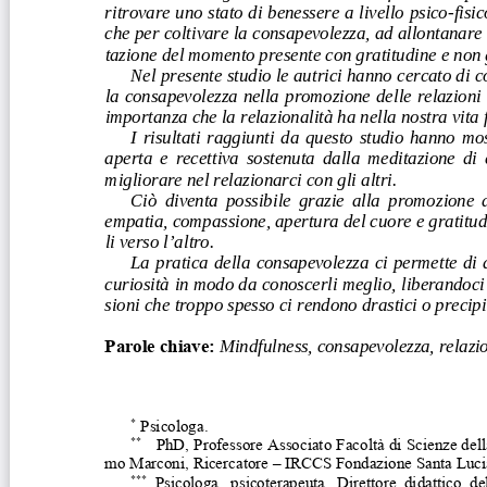
ritrovare uno stato di benessere a livello psico-fisic
che per coltivare la consapevolezza, ad a
llontanare 
tazione del momento presente con gratitudine e non g
Nel presente studio le autrici hanno cercato di c
la consapevolezza nella promozione delle 
relazioni
importanza che la relazionalità ha nella nostra vita f
I  risultati  raggiunti  da  questo  studio  hanno  most
aperta  e  recettiva  sostenuta  dalla  meditazi
one  di 
migliorare nel relazionarci con gli altri.  
Ciò  diventa  possibile  grazie  alla  promozione  d
empatia, compassione, apertura del cuore e gratitud
li verso l’altro.  
La  pratica  della  consapevolezza  ci  permette  di  a
curiosità in modo da conoscerli meglio, 
liberandoci
sioni che troppo spesso ci rendono drastici o precipit
Parole chiave: 
Mindfulness, consapevolezza, relazio
*
Psicologa. 
**
  PhD, Professore Associato Facoltà di Scienze del
mo Marconi, Ricercatore ‒ IRCCS Fond
azione Santa Luci
***
  Psicologa,  psicoterapeuta,  Direttore  didattico  de