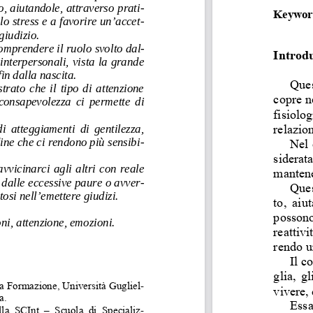
o, aiutandole, attraverso prati-
Keywor
lo stress e a favorire un’accet-
iudizio.  
omprendere il ruolo svolto dal-
Introdu
 interpersonali, vista la grande 
in dalla nascita.  
Ques
rato  che  il  tipo  di  attenzione  
copre n
 consapevolezza  ci  permette  di  
fisiolo
i  atteggiamenti  di  gentilezza,  
relazion
ine che ci rendono più sensibi-
Nel 
siderata
vvicinarci  agli  altri  con  reale  
mantene
 dalle eccessive paure o avver-
Ques
osi nell’emettere giudizi.
to,  aiu
possono
ni, attenzione, emozioni.
reattivi
rendo u
Il c
glia, g
la Formazione,
 Università Gugliel-
vivere, 
a. 
Essa
lla  SCInt  ‒  S
cuola  di  Specializ-