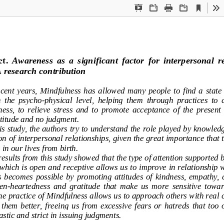
Current
Presentation
Open
Print
Download
To
View
Mode
t. 
Awareness  as  a  significant  fa
ctor  for  interpersonal  r
A research contribution 
ecent  years,  Mindfuln
ess  has  allowed  many  people  to  find  a  state 
  the  psycho-physical  level,  helpi
ng  them  through  practices  to  c
ss,  to  relieve  stress  and  to  pr
omote  acceptance  of  the  present
titude and no judgment.  
his study, the authors try to understand the role played by knowledg
n of interpersonal relationships, given the great importance that t
 in our lives from birth.  
results from this study showed that the type of attention supported 
 which is open and receptive allows us to improve in relationship w
s  becomes  possible  by  promoting  attitudes  of  kindness,  empathy,
pen-heartedness  and  gratitude  that  make  us  more  sensitive  towar
he practice of Mindfulness allows us to approach others with real c
 them  better,  freeing  us  from  exces
sive  fears  or  hatreds  that  too  
stic and strict in issuing judgments. 