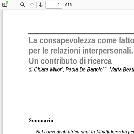
of 16
Toggle
Find
Previous
Next
Sidebar
La consapevolezza come fattor
per le relazioni interpersonali. 
Un contributo di ricerca 
di Chiara Millor
, Paola De Bartolo
, Maria Beat
**
*
Sommario 
Nel corso degli ultimi anni la Mindfulness ha pe