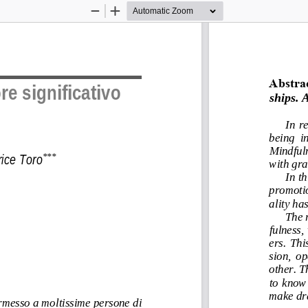
Zoom
Zoom
Out
In
Abstrac
e significativo 
ships. 
 
In  r
being  in
Mindfulne
rice Toro
***
with gra
In t
promotio
ality has
The 
fulness,
ers.  Thi
sion,  o
other. T
to  know 
make dra
rmesso a moltissime persone di 