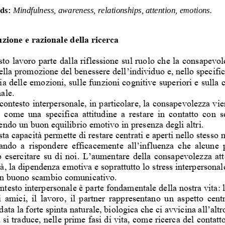
ds:
Mindfulness, awareness, relationships, attention, emotions. 
zione e razionale della ricerca 
to lavoro parte dalla riflessione sul ruolo che la consapevol
ella promozione del benessere dell’individuo e, nello sp
ecific
gia delle emozioni, sulle funzioni cognitive superiori e
 sulla 
ale.  
contesto interpersonale, in particolare, la consapevolezza 
vie
  come  una  specifica  attitudine  a  restare  in  contatto  co
n  s
ndo un buon equilibrio emo
tivo in presenza degli altri. 
ta capacità permette di restare centrati e aperti nello ste
sso 
tando  a  rispondere  efficace
mente  all’influenza  che  alcune 
 esercitare su di noi. L’aumentare della consapevolezza 
at
tà, la dipendenza emotiva e soprattutto lo stress inter
personal
n buono scambio comunicativo. 
ontesto interpersonale è par
te fondamentale della nostra vi
ta: 
li amici, il lavoro, il partner rappresentano un aspetto
 cent
data la forte spinta naturale, biologica che ci avvicin
a all’altr
 si traduce, nelle prime fasi di vita, come ricerca del con
tatt