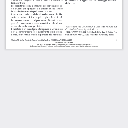
ti, uscendo dall’angusta visuale che regge il sistema 
l’autocontrollo. 
della cura.
Le  circostanze  sociali,  culturali  ed  economiche  so-
no  cruciali  per  spiegare  la  dipendenza,  ma  anche  
la patologia cerebrale può avere un ruolo. 
Integrando  la  scienza  delle  dipendenze  con  la  
fi
 lo-
so
fi
  a,  la  pratica  clinica,  la  psicologia  e  le  voci  del-
Pickard 
le  persone  stesse  con  dipendenza,  
mostra 
perché non esiste una teoria o un’etica della dipen-
denza che vada bene per tutti. 
What Would You Do Alone in a Cage with Nothing but 
Il risultato è un paradigma eterogeneo e umanistico 
Cocaine?
A Philosophy of Addiction
per  la  comprensione  e  il  trattamento  della  dipen-
ISBN:  9780691253534  Published  (US):  Jan  6,  2026  Pu-
denza, e un nuovo modo di pensare alla responsa-
blished (UK): Mar 3, 2026 Princeton University Press.
5
Mission 73, Italian Quarterly Journal of Addiction, Doi: 10.3280/mis73-2026oa22222
Copyright 
© FrancoAngeli 
This 
work 
is released 
under 
Creative 
Commons 
Attribution 
- Non-Commercial 
– 
No 
Derivatives 
License. 
For 
terms 
and 
conditions 
of usage 
please 
see: 
http://creativecommons.org