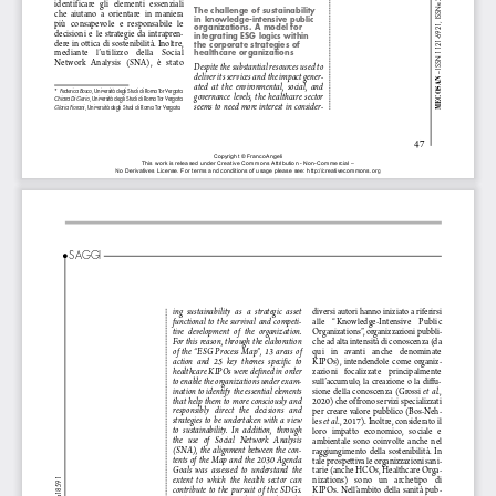
identificare   gli   elementi   essenziali   
The challenge of sustainability 
che  aiutano  a  orientare  in  maniera  
in knowledge-intensive public 
più   consapevole   e   responsabile   le   
organizations. A model for 
decisioni  e  le  strategie  da  intrapren-
integrating ESG logics within 
dere in ottica di sostenibilità. Inoltre, 
the corporate strategies of 
healthcare organizations
mediante    l’utilizzo    della    Social    
Network   Analysis   (SNA),   è   stato   
Despite the substantial resources used to 
deliver its services and the impact gener-
MECOSAN
ated  at  the  environmental,  social,  and  
*
Federica Bosco
, Università degli Studi di Roma Tor Vergata.
governance  levels,  the  healthcare  sector  
Chiara Di Gerio
, Università degli Studi di Roma Tor Vergata.
seems  to  need  more  interest  in  consider-
Gloria Fiorani
, Università degli Studi di Roma Tor Vergata.
47
Copyright 
© FrancoAngeli 
This 
work 
is released 
under 
Creative 
Commons 
Attribution 
- Non-Commercial 
– 
No 
Derivatives 
License. 
For 
terms 
and 
conditions 
of usage 
please 
see: 
http://creativecommons.org
SAGGI
ing  sustainability  as  a  strategic  asset  
diversi autori hanno iniziato a riferirsi 
functional  to  the  survival  and  competi-
alle    “Knowledge-Intensive    Public    
tive  development  of  the  organization.  
Organizations”, organizzazioni pubbli
-
For this reason, through the elaboration 
che ad alta intensità di conoscenza (da 
of  the  “ESG  Process  Map”,  13  areas  of  
qui    in    avanti    anche    denominate    
action  and  25  key  themes  specific  to  
KIPOs),  intendendole  come  organiz
-
healthcare KIPOs were defined in order 
zazioni    focalizzate    principalmente    
to enable the organizations under exam
-
sull’accumulo,  la  creazione  o  la  diffu-
ination to identify the essential elements 
et  al
sione  della  conoscenza  (Grossi  
., 
that  help  them  to  more  consciously  and  
2020) che offrono servizi specializzati 
responsibly   direct   the   decisions   and   
per  creare  valore  pubblico  (Bos-Neh-
strategies  to  be  undertaken  with  a  view  
et al
les 
., 2017). Inoltre, considerato il 
to  sustainability.  In  addition,  through  
loro   impatto   economico,   sociale   e   
the   use   of   Social   Network   Analysis   
ambientale  sono  coinvolte  anche  nel  
(SNA), the alignment between the con
-
raggiungimento  della  sostenibilità.  In  
tents  of  the  Map  and  the  2030  Agenda  
tale prospettiva le organizzazioni sani
-
Goals  was  assessed  to  understand  the  
tarie (anche HCOs, Healthcare Orga
-
extent  to  which  the  health  sector  can  
nizations)    sono    un    archetipo    di    
contribute  to  the  pursuit  of  the  SDGs.  
KIPOs.  Nell’ambito  della  sanità  pub
-