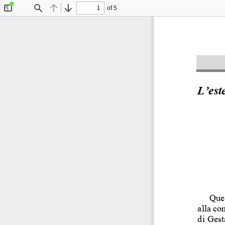
of 5
Toggle
Find
Previous
Next
Sidebar
L’est
Que
alla co
di Gest