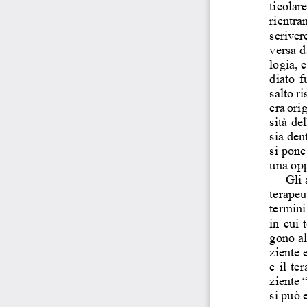
ticolar
rientra
scriver
versa d
logia, 
diato  f
salto ri
era ori
sità de
sia den
si pone
una opp
Gli 
terapeut
termini
in  cui 
gono al
ziente 
e  il  t
ziente 
si può 