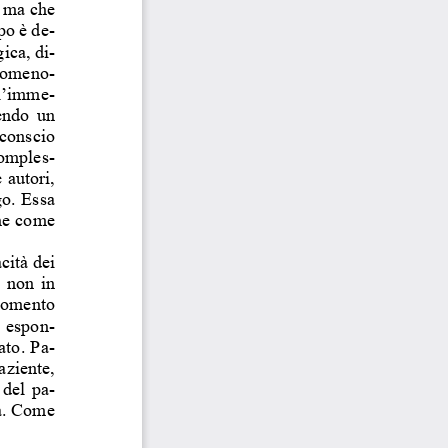
, ma che 
po è de-
ica, di-
enomeno-
ll’imme-
ndo  un  
nconscio 
comples-
 autori, 
go. Essa 
che come 
cità dei 
 non  in  
momento 
i  espon-
ato. Pa-
aziente, 
 del  pa-
za. Come 