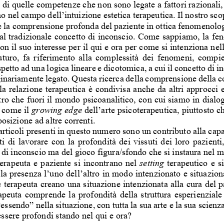
e di quelle competenze che non sono legate a fattori razionali
no nel campo dell’intuizione estetica terapeutica. Il nostro sco
e la comprensione profonda del paziente in ottica fenomenolog
al tradizionale concetto di inconscio. Come sappiamo, la f
con il suo interesse per il qui e ora per come si intenziona ne
uturo,  fa  riferimento  alla  
complessità  dei  fenomeni,  compie
spetto ad una logica lineare e dico
tomica, a cui il concetto di i
ginariamente legato. Questa ricer
ca della comprensione della 
lla relazione terapeutica è condivisa anche da altri approcci e
tro che fuori il mondo psicoana
litico, con cui siamo in dialo
 come il 
growing edge
 dell’arte psicoterapeutica, piuttosto 
osizione ad altre correnti. 
articoli presenti in questo numero s
ono un contributo alla capa
i  di  lavorare  con  la  profondità  dei  vissuti  dei  loro  pazienti, 
 di inconscio ma del gioco fi
gura/sfondo che si instaura nel 
 terapeuta  e  paziente  si  incontrano  nel  
setting
  terapeutico  e  s
la presenza l’uno dell’altro in modo intenzionato e situazion
e terapeuta creano una situazione intenzionata alla cura del p
erapeuta  comprende  la  profondità  
della  struttura  esperienziale 
“essendo” nella situazione, con tutta la sua arte e la sua scien
essere profondi stando nel qui e ora?  