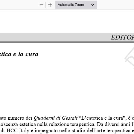
Zoom
Zoom
Out
In
EDITOR
etica e la cura
*
sto numero dei 
Quaderni di Gestalt
 “L’estetica e la cura”, è 
noscenza estetica nella relazione te
rapeutica. Da diversi anni l’
alt HCC Italy è impegnato nello 
studio dell’arte terapeutica e