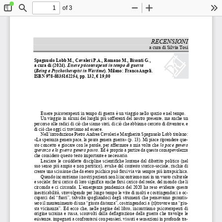
of 3
Toggle
Find
Zoom
Zoom
To
Sidebar
Out
In
RECENSIONI 
a cura di Silvia Tosi 
Spagn
uol
o Lobb M., Cavaleri P.A
., Romano M., Bisonti G.,  
a cura di (2024). 
Essere psicoterapeuti in tempo di guerra
(
Being a Psychotherapist in Wartime
). Milano: FrancoAngeli.  
ISBN 978-8835162254, pp. 132, € 19,00 
Essere psicoterapeuti in tempo di guerra è un viaggio nello spazio e nel tempo. 
Un viaggio in alcuni dei luoghi più sofferenti del nostro presente, ma anche un 
percorso alle radici di ciò che siamo stati, di ciò che abbiamo cercato di diventare, e 
di ciò che oggi ci troviamo ad essere. 
Nell’introduzione Pietro Andrea Cavaleri e Margherita Spagnuolo Lobb titolano: 
«La speranza genera pace, la paura genera
 guerra» (p. 13). Mi piace riprendere que-
sto concetto e giocare con le parole, per affermare a mia volta che 
la pace genera 
speranza e la guerra genera paura
. Ed è proprio a partire da questa consapevolezza 
che considero questo testo importante e necessario. 
Lasciare  le  cosiddette  discipline  scientifiche  lontane  dal  dibattito  politico  (nel  
suo senso più ampio e non partitico), avulse dal contesto storico-sociale, rischia di 
creare una scissione che da etero psichica può
 farsi via via sempre più intrapsichica. 
Quando incontriamo i nostri pazienti non li incontriamo mai in un vuoto culturale 
e sociale: farsi carico di loro significa anche farsi carico del reale, del mondo che li 
circonda  e  ci  circonda.  L’emergenza  pand
emica  del  2020  ha  reso  evidente  questa  
inestricabilità, stravolgendo per lungo tempo le vite di molti e costringendoci a oc-
cuparci  del  “fuori”,  talvolta  spogliandoci  degli  strumenti  che  pensavamo  garantis-
sero il mantenimento di una “giusta distan
za”, costringendoci a (ri)trovare una “giu-
sta  vicinanza”.  Ed  ecco  che,  nelle  pagine
  del  libro,  incontriam
o  psicoterapeuti  di  
origine  ucraina  e  russa,  sconvolti  dalla  deflagrazione  della  guerra  che  travolge  le  
esistenze, impegnati a confrontarsi con pensieri, vissuti e sensazioni in profonda tra-