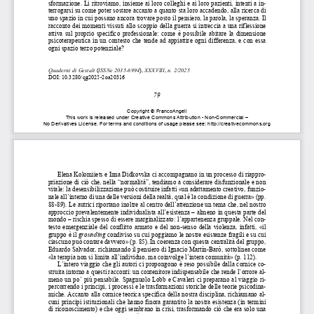
sformazione. Li ritroviamo, in
sieme ai loro colleghi e ai 
loro pazienti, intenti a in-
terrogarsi su come poter sostare accanto a qu
anto sta loro accadendo, alla ricerca di 
uno spazio in cui possano ancora trovare posto il pensiero, la parola, la speranza. Il 
racconto dei momenti vissuti 
allo scoppio della guerra si intreccia a una riflessione 
attiva  sul  proprio  specifico  professionale:  come  è  possibile  abitare  la  dimensione  
psicoterapeutica  in  un  contesto  che  tende  
ad  appiattire  ogni  differenza,  e  con  essa  
ogni spazio terzo potenziale? 
Quaderni di Gestalt 
(
ISSNe 2035-6994
),
 XXXVIII
,
 n. 2/2025 
DOI: 10.3280/qg2025-2oa20316 
79 
Copyright 
© FrancoAngeli 
This 
work 
is released 
under 
Creative 
Commons 
Attribution 
- Non-Commercial 
– 
No 
Derivatives 
License. 
For 
terms 
and 
conditions 
of usage 
please 
see: 
http://creativecommons.org
Recensioni 
Elena Kolomiiets e Inna Didkovska ci accompagnano in un processo di riappro-
priazione di ciò che, nella “normalità”, 
tendiamo a considerare disfunzionale e non 
vitale: la desensibilizzazione può costituire 
infatti «un adattamento creativo, funzio-
nale all’interno di una delle versioni della realtà, qual è la condizione di guerra» (pp. 
88-89). Le autrici riportano inoltre al centro dell’attenzione un tema che, nel nostro 
approccio prevalentemente indi
vidualista all’esistenza – almeno in questa parte del 
mondo – rischia spesso di essere marginalizzato: l’appartenenza gruppale. Nel con-
testo  emergenziale  del  conflitto  armato  e  del  non-senso  della  violenza,  infatti,  «il  
gruppo è il 
grounding
 condiviso su cui poggiamo le nostre esistenze fragili e su cui 
ciascuno può contare davvero» (p. 85). In coerenza con questa centralità del gruppo, 
Eduardo Salvador, richiamando il pensiero di Ignacio Martín-Baró, sottolinea come 
«la terapia non si limita all’individuo, ma coinvolge l’intera comunità» (p. 112). 
L’intero viaggio che gli autori ci propo
ngono è reso possibile dalla cornice co-
struita intorno a questi racconti: un contenitore indispensabile che rende l’orrore al-
meno un po’ più pensabile. Spagnuolo Lobb e Cavaleri ci preparano al viaggio ri-
percorrendo i principi, i processi e le trasformazioni storiche delle teorie psicodina-
miche. Accanto alla cornice teorica specifica
 della nostra disciplina, richiamano al-
cuni principi istituzionali che hanno finora garantito la nostra esistenza (in termini 
di riconoscimento) e che oggi sembrano in 
crisi, trasformando ciò che era solo una 