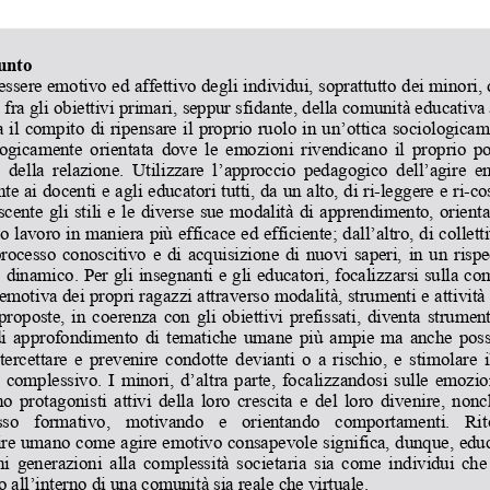
unto 
essere emotivo ed affettivo degli individui, soprattutto 
dei minori, 
 fra gli obiettivi primari,
 seppur sfidante, della comunità educativa 
 il compito di ripensare il proprio ruolo in un’ottica so
ciologicam
ogicamente orientata dove le emozioni rivendicano il propr
io po
  della  relazione.  Utilizzare  l’approccio  pedagogico  dell’
agire  e
te ai docenti e agli educatori tutti, da un alto, di ri-l
eggere e ri-cos
scente gli stili e le diverse sue modalità di apprendimen
to, orienta
o lavoro in maniera più 
efficace ed efficiente; dall’altro, di collett
processo conoscitivo e di acquisizione di nuovi saperi, i
n un rispe
 dinamico. Per gli insegnan
ti e gli educatori, focalizzars
i sulla co
emotiva dei propri ragazzi attraverso modalità, strumenti
 e attività
proposte, in coerenza con gli obiettivi prefissati, diventa strumen
di approfondimento di tematiche umane più ampie ma anche p
oss
tercettare e prevenire condotte devianti o a rischio, e s
timolare i
 complessivo. I minori, d’
altra parte, focalizzandosi sul
le emozio
o protagonisti attivi della loro crescita e del loro dive
nire, nonc
sso  formativo,  motivando  e  orientando  comportamenti.  Rit
gire umano come agire emoti
vo consapevole significa, dunqu
e, educ
i generazioni alla complessità societaria sia come indivi
dui che
 all’interno di una comunità sia reale che virtuale. 