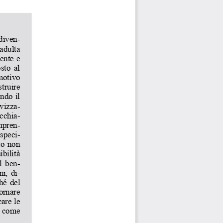
diven-
adulta 
ente e 
sto  al 
motivo 
truire 
ndo il 
ivizza-
cchia-
mpren-
 speci-
to non 
ibilità 
l ben-
ni, di-
hé del 
or
nare 
are le 
 come 