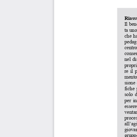
Riass
Il ben
ta uno
che ha
pedag
centro
consen
nel di
propri
re il 
mento
sione 
fiche 
solo 
per in
essere
ventan
proce
all’a
giovan
gruppo