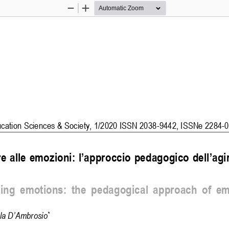
Zoom
Zoom
Out
In
cation Sciences & Society, 1/2020 ISSN 2038-9442, ISSNe 2284-
e alle emozioni: l’approcci
o pedagogico dell’agi
ng  emotions:  the  pedagogical  approach  of  em
la D’Ambrosio
*