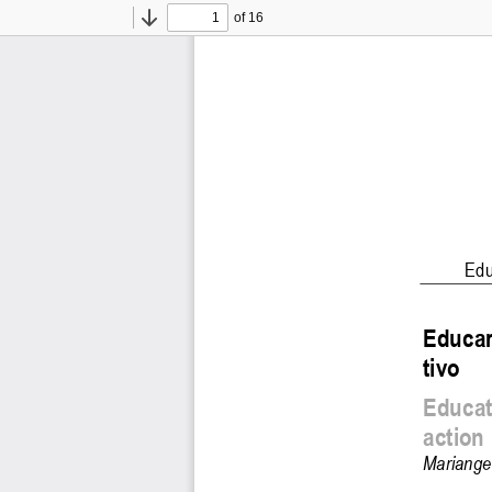
of 16
Toggle
Find
Previous
Next
Sidebar
Edu
Educar
tivo  
Educati
action
Mariange