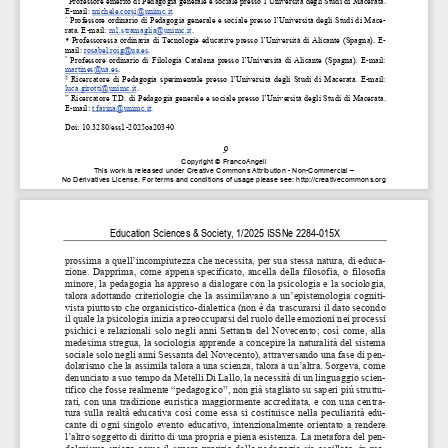
 Professore emerito di 
Pedagogia generale e sociale presso l’
Università degli St
udi di Macerata. 
E-mail: michele.corsi@unimc.it
. 
^
 Professore ordinario di Pedagogia generale e 
sociale presso l’Università degli Studi di Mace-
rata. E-mail: 
m1.stramaglia@unimc.it
.  

  Professoressa  ordinaria  di  Tecnologie  educative  
presso  l’Università  di  Alicante  (Spagna).  E-
mail: rosabel.roig@ua.es
. 
°
  Professore  ordinario  di  Filologia  Catalana  pres
so  l’Università  di  Alicante  (Spagna).  E-mail:  
martines@ua.es
.  
§
  Ricercatore  di  Pedagogia  sperime
ntale  presso  l’Università  deg
li  Studi  di  Macerata.  E-mail:  
luca.girotti@unimc.it.  
**
 Ricercatore T.D. di Pedagogia 
generale e sociale presso l’Università degli Studi di Macerata. 
E-mail: t.farina@unimc.it
. 
Doi: 10.3280/ess1-2025oa20340 
9 
Copyright 
© FrancoAngeli 
This 
work 
is released 
under 
Creative 
Commons 
Attribution 
- Non-Commercial 
– 
No 
Derivatives 
License. 
For 
terms 
and 
conditions 
of usage 
please 
see: 
http://creativecommons.org
Education Sciences & Soci
ety, 1/2025 ISSNe 2284-015X 
prossima a quell’incompiutezza che necessita, per sua stessa natura, di educa-
zione.  Dapprima,  come  appena  specificato,  ancella  della  filosofia,  o  filosofia  
minore, la pedagogia ha appreso a dialogare con la psicologia e la sociologia, 
talora adottando criteriologie che la assimilavano a un’epistemologia cogniti-
vista piuttosto che organicistico-dialettica (non è da trascurarsi il dato secondo 
il quale la psicologia inizia a preoccupars
i del ruolo delle emozioni nei processi 
psichici  e  relazionali  solo  negli  anni  Settanta  del  Novecento;  così  come,  alla  
medesima stregua, la sociologia apprende
 a concepire la naturalità del sistema 
sociale solo negli anni Sessanta del 
Novecento), attraversando una fase di pen-
dolarismo che la assimila talora a una sci
enza, talora a un’altr
a. Sorgeva, come 
denunciato a suo tempo da Metelli Di La
llo, la necessità di un linguaggio scien-
tifico che fosse realmente “pedagogico”, 
non già stagliato su saperi più struttu-
rati, con una tradizione euristica maggiormente accreditata, e con una centra-
tura  sulla  realtà  educativa  così  come  essa  si  costituisce  nella  peculiarità  edu-
cante  di  ogni  singolo  evento  educativo,
  intenzionalmente  orientato  a  rendere  
l’altro soggetto di diritto di una propri
a e piena esistenza. La metafora del pen-
dolarismo spiega come il sapere proprio 
della pedagogia sia oscillato, in ma-