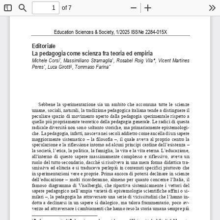
of 7
Toggle
Find
Zoom
Zoom
To
Sidebar
Out
In
Education Sciences & Soci
ety, 1/2025 ISSNe 2284-015X 
Editoriale 
La pedagogia come scienza fra teoria ed empiria

Michele Corsi
, Massimiliano Stramaglia
, Rosabel Roig Vila
, Vicent Martines 
*
^
Peres
, Luca Girotti
, Tommaso Farina
°
§
**
Sebbene  la  sperimentazione  sia  un  am
bito  che  accomuna  tutte  le  scienze  
umane, sociali, naturali, la tradizione
 pedagogica italiana tende a distinguere il 
peculiare spazio di movimento aperto 
dalla pedagogia sperimentale rispetto a 
quello più propriamente teoretico della pe
dagogia generale. Le radici di questa 
radicale diversità non sono soltanto stor
iche, ma primariamente epistemologi-
che. La pedagogia, infatti, nasceva nei seco
li addietro come ancella di un sapere 
maggiormente  sistematico  –  la  filosofia  –,  il  quale  aveva  al  proprio  centro  la  
speculazione e la riflessione intorno ad alcuni principi cardine dell’esistenza – 
la società, l’etica, la politica, la famiglia, la vita e la vita eterna. L’educazione, 
all'interno  di  questo  sapere  massimamente  complesso  e  riflessivo,  aveva  un  
ruolo del tutto secondario, dacché si riso
lveva in una mera forma didattica tra-
smissiva ed elitaria e si traduceva perlop
iù in contenuti specifici piuttosto che 
in sperimentazioni vere e proprie. Prima ancora di potersi declinare in scienze 
dell’educazione  –  molti  ricorderanno,  alme
no  per  quanto  concerne  l’Italia,  il  
famoso  diagramma  di  Visalberghi,  che  ri
partiva  sistemicamente  i  vettori  del  
sapere pedagogico nell’ampia varietà di epistemologie scientifiche affini o si-
milari –, la pedagogia ha attraversato una
 serie di vicissitudini che l’hanno in-
dotta a declinarsi in un sapere sì dial
ogico, ma talora frammentario, poco av-
vezzo ad attraversare i cambiamenti che 
hanno reso la storia umana sempre più 
*